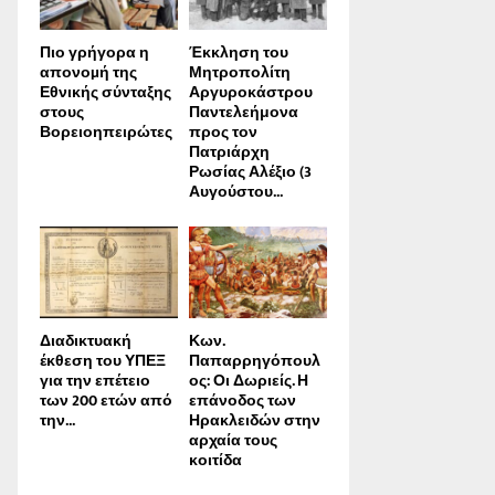
Πιο γρήγορα η
Έκκληση του
απονοµή της
Μητροπολίτη
Εθνικής σύνταξης
Αργυροκάστρου
στους
Παντελεήμονα
Βορειοηπειρώτες
προς τον
Πατριάρχη
Ρωσίας Αλέξιο (3
Αυγούστου...
Διαδικτυακή
Κων.
έκθεση του ΥΠΕΞ
Παπαρρηγόπουλ
για την επέτειο
ος: Οι Δωριείς. Η
των 200 ετών από
επάνοδος των
την...
Ηρακλειδών στην
αρχαία τους
κοιτίδα