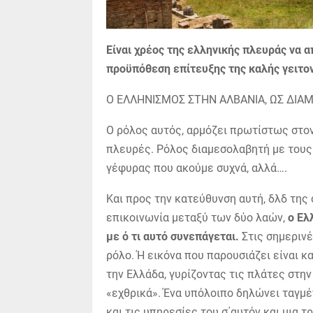
Είναι χρέος της ελληνικής πλευράς να 
προϋπόθεση επίτευξης της καλής γειτονί
Ο ΕΛΛΗΝΙΣΜΟΣ ΣΤΗΝ ΑΛΒΑΝΙΑ, ΩΣ ΔΙ
Ο ρόλος αυτός, αρμόζει πρωτίστως στον 
πλευρές. Ρόλος διαμεσολαβητή με τους 
γέφυρας που ακούμε συχνά, αλλά….
Και προς την κατεύθυνση αυτή, δλδ της
επικοινωνία μεταξύ των δύο λαών,
ο Ελ
με ό τι αυτό συνεπάγεται.
Στις σημερινέ
ρόλο. Ή εικόνα που παρουσιάζει είναι κ
την Ελλάδα, γυρίζοντας τις πλάτες στην
«εχθρικά». Ένα υπόλοιπο δηλώνει ταγμ
και τις υπηρεσίες του σ΄αυτόν και μια τ