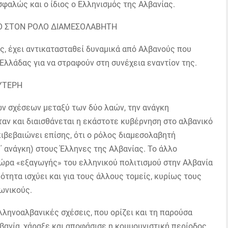
σφαλώς και ο ίδιος ο Ελληνισμός της Αλβανίας.
Ο ΣΤΟΝ ΡΟΛΟ ΔΙΑΜΕΣΟΛΑΒΗΤΗ
ας, έχει αντικατασταθεί δυναμικά από Αλβανούς που
Ελλάδας για να στραφούν στη συνέχεια εναντίον της.
ΛΥΤΕΡΗ
των σχέσεων μεταξύ των δύο λαών, την ανάγκη
ταν και διαισθάνεται η εκάστοτε κυβέρνηση στο αλβανικό
πιβεβαιώνει επίσης, ότι ο ρόλος διαμεσολαβητή
΄ ανάγκη) στους Έλληνες της Αλβανίας. Το άλλο
θώρα «εξαγωγής» του ελληνικού πολιτισμού στην Αλβανία
κότητα ισχύει και για τους άλλους τομείς, κυρίως τους
ωνικούς.
λληνοαλβανικές σχέσεις, που ορίζει και τη παρούσα
ανία, χάραξε και αποφάσισε η κομμουνιστική περίοδος.