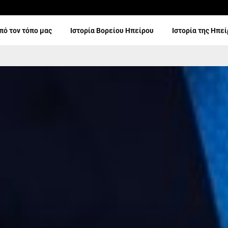
πό τον τόπο μας
Ιστορία Βορείου Ηπείρου
Ιστορία της Ηπε