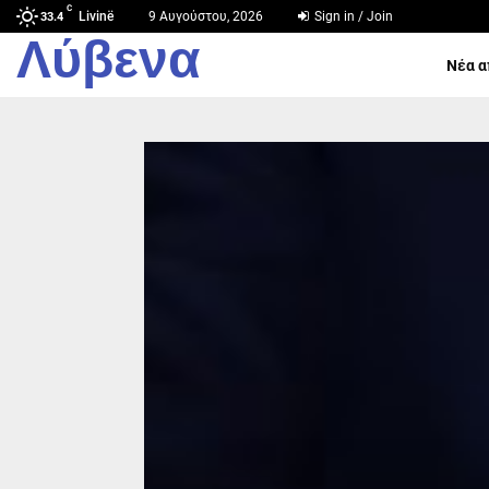
C
Livinë
9 Αυγούστου, 2026
Sign in / Join
33.4
Λύβενα
Νέα α