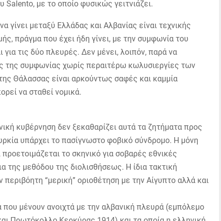
 Salento, με το οποίο φυσικώς γειτνιάζει.
α γίνει μεταξύ Ελλάδας και Αλβανίας είναι τεχνικής
ής, πράγμα που έχει ήδη γίνει, με την συμφωνία του
 για τις δύο πλευρές. Δεν μένει, λοιπόν, παρά να
ης της συμφωνίας χωρίς περαιτέρω κωλυσιεργίες των
 της Θάλασσας είναι αρκούντως σαφές και καμμία
ορεί να σταθεί νομικά.
ηνική κυβέρνηση δεν ξεκαθαρίζει αυτά τα ζητήματα προς
υρκία υπάρχει το πασίγνωστο φοβικό σύνδρομο. Η μόνη
 προετοιμάζεται το σκηνικό για σοβαρές εθνικές
α της μεθόδου της διολισθήσεως. Η ίδια τακτική
 περιβόητη “μερική” οριοθέτηση με την Αίγυπτο αλλά και
 που μένουν ανοιχτά με την αλβανική πλευρά (εμπόλεμο
και Πρωτόκολλο Κερκύρας 1914) και τα οποία η ελληνική