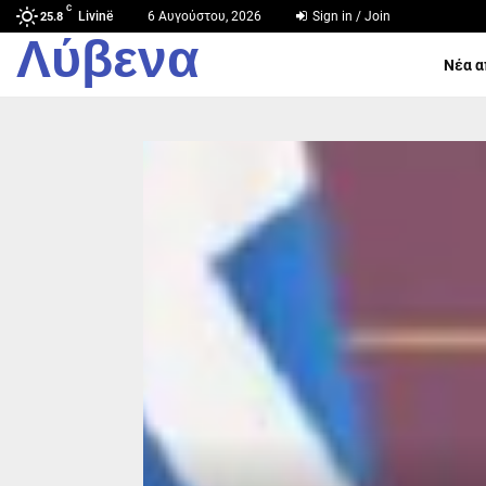
C
Livinë
6 Αυγούστου, 2026
Sign in / Join
25.8
Λύβενα
Νέα α