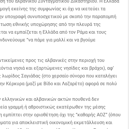
ση του αλβανικού Συνταγματικού Δικαστηρίου. Η Ελλάδα
ογή εκείνης της συμφωνίας κι όχι να ικετεύει τα
 την υπογραφή συνυποσχετικού με σκοπό την παραπομπή
ίπτωση εθνικής υποχώρησης από την πλευρά της
αι να εμπαίζεται η Ελλάδα από τον Ράμα και τους
νδυνεύουμε “να πάμε για μαλλί και να βγούμε
αντικείμενες προς τις αλβανικές στην περιοχή του
ντια νησιά και εξαρτώμενες νησίδες και βράχοι), αφ’
 λωρίδος Σαγιάδας (στο χερσαίο σύνορο που καταλήγει
ην Κέρκυρα (μαζί με Βίδο και Λαζαρέτο) αφορά σε πολύ
ν ελληνικών και αλβανικών ακτών πουθενά δεν
υθεία γραμμή ή αθροιστικώς εκατέρωθεν της μέσης
η εμπίπτει στην οριοθέτηση όχι της “καθαρής ΑΟΖ” (όπου
ματα για αποκλειστική οικονομική εκμετάλλευση και