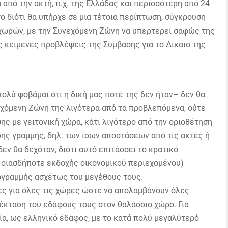
 από την ακτή, π.χ. της Ελλάδας και περισσότερη από 24
ύτο διότι θα υπήρχε σε μια τέτοια περίπτωση, σύγκρουση
χωρών, με την Συνεχόμενη Ζώνη να υπερτερεί σαφώς της
ς κείμενες προβλέψεις της Σύμβασης για το Δίκαιο της
ολύ φοβάμαι ότι η δική μας ποτέ της δεν ήταν– δεν θα
νεχόμενη Ζώνη της λιγότερα από τα προβλεπόμενα, ούτε
ς με γειτονική χώρα, κάτι λιγότερο από την οριοθέτηση
ης γραμμής, δηλ. των ίσων αποστάσεων από τις ακτές ή
εν θα δεχόταν, διότι αυτό επιτάσσει το κρατικό
ν οιασδήποτε εκδοχής οικονομικού περιεχομένου)
τογραμμής ασχέτως του μεγέθους τους.
σες για όλες τις χώρες ώστε να απολαμβάνουν όλες
έκταση του εδάφους τους στον θαλάσσιο χώρο. Για
ξία, ως ελληνικό έδαφος, με το κατά πολύ μεγαλύτερό