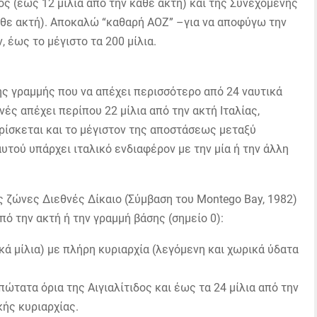
ος (έως 12 μίλια από την κάθε ακτή) και της Συνεχόμενης
άθε ακτή). Αποκαλώ “καθαρή ΑΟΖ” –για να αποφύγω την
 έως το μέγιστο τα 200 μίλια.
ης γραμμής που να απέχει περισσότερο από 24 ναυτικά
νές απέχει περίπου 22 μίλια από την ακτή Ιταλίας,
υρίσκεται και το μέγιστον της αποστάσεως μεταξύ
υτού υπάρχει ιταλικό ενδιαφέρον με την μία ή την άλλη
ς ζώνες Διεθνές Δίκαιο (Σύμβαση του Montego Bay, 1982)
πό την ακτή ή την γραμμή βάσης (σημείο 0):
ικά μίλια) με πλήρη κυριαρχία (λεγόμενη και χωρικά ύδατα
ώτατα όρια της Αιγιαλίτιδος και έως τα 24 μίλια από την
κής κυριαρχίας.