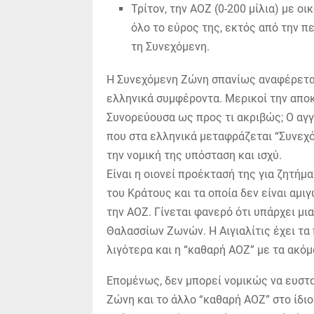
Τρίτον, την ΑΟΖ (0-200 μίλια) με ο
όλο το εύρος της, εκτός από την π
τη Συνεχόμενη.
Η Συνεχόμενη Ζώνη σπανίως αναφέρεται 
ελληνικά συμφέροντα. Μερικοί την απ
Συνορεύουσα ως προς τι ακριβώς; Ο αγγλ
που στα ελληνικά μεταφράζεται “Συνεχόμ
την νομική της υπόσταση και ισχύ.
Είναι η οιονεί προέκτασή της για ζητήμ
του Κράτους και τα οποία δεν είναι αμ
την ΑΟΖ. Γίνεται φανερό ότι υπάρχει μ
Θαλασσίων Ζωνών. Η Αιγιαλίτις έχει τα
λιγότερα και η “καθαρή ΑΟΖ” με τα ακόμα
Επομένως, δεν μπορεί νομικώς να ευστα
Ζώνη και το άλλο “καθαρή ΑΟΖ” στο ίδιο