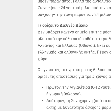
μηδέν πέραν αυτού) αλλά της αιγιαλίτιδ
Ζώνης (έως 24 ναυτικά μίλια από την κ
σύγχυση– την ζώνη πέραν των 24 μιλίων,
Τί ορίζει το Διεθνές Δίκαιο
Δεν υπάρχει κανένα σημείο επί της μέσ
μίλια από την κάθε ακτή καθότι το τριεθ
Αλβανίας και Ελλάδας (Οθωνοί). Εκεί ε
ελληνικής και αλβανικής ακτής. Πέραν α
χώρα.
Ως γνωστόν, το σχετικό με τις θαλάσσιε
ορίζει τις αποστάσεις για τρεις ζώνες α
Πρώτον, την Αιγιαλίτιδα (0-12 ναυτ
ή χωρική θάλασσα).
Δεύτερον, τη Συνεχόμενη (από τα απ
ακτή) με δυνατότητα άσκησης μερι