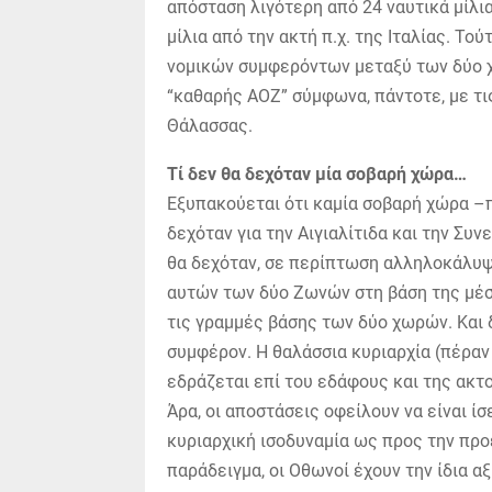
απόσταση λιγότερη από 24 ναυτικά μίλια
μίλια από την ακτή π.χ. της Ιταλίας. Το
νομικών συμφερόντων μεταξύ των δύο 
“καθαρής ΑΟΖ” σύμφωνα, πάντοτε, με τι
Θάλασσας.
Τί δεν θα δεχόταν μία σοβαρή χώρα…
Εξυπακούεται ότι καμία σοβαρή χώρα –π
δεχόταν για την Αιγιαλίτιδα και την Συ
θα δεχόταν, σε περίπτωση αλληλοκάλυψη
αυτών των δύο Ζωνών στη βάση της μέσ
τις γραμμές βάσης των δύο χωρών. Και δ
συμφέρον. Η θαλάσσια κυριαρχία (πέρα
εδράζεται επί του εδάφους και της ακ
Άρα, οι αποστάσεις οφείλουν να είναι ί
κυριαρχική ισοδυναμία ως προς την προ
παράδειγμα, οι Οθωνοί έχουν την ίδια α