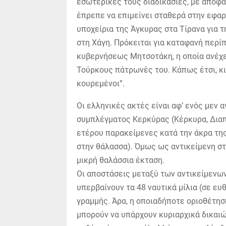
εσωτερικές τους διαδικασίες, με απόφα
έπρεπε να επιμείνει σταθερά στην εφαρμ
υποχείρια της Άγκυρας στα Τίρανα για
στη Χάγη. Πρόκειται για καταφανή περ
κυβερνήσεως Μητσοτάκη, η οποία ανέχετ
Τούρκους πάτρωνές του. Κάπως έτσι, κι
κουρεμένοι”.
Οι ελληνικές ακτές είναι αφ’ ενός μεν 
συμπλέγματος Κερκύρας (Κέρκυρα, Διαπό
ετέρου παρακείμενες κατά την άκρα της
στην θάλασσα). Όμως ως αντικείμενη στ
μικρή θαλάσσια έκταση.
Οι αποστάσεις μεταξύ των αντικείμενω
υπερβαίνουν τα 48 ναυτικά μίλια (σε ε
γραμμής. Άρα, η οποιαδήποτε οριοθέτησ
μπορούν να υπάρχουν κυριαρχικά δικαιώ