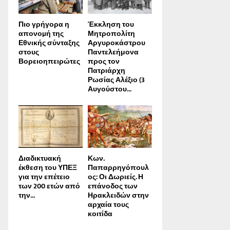
Πιο γρήγορα η
Έκκληση του
απονοµή της
Μητροπολίτη
Εθνικής σύνταξης
Αργυροκάστρου
στους
Παντελεήμονα
Βορειοηπειρώτες
προς τον
Πατριάρχη
Ρωσίας Αλέξιο (3
Αυγούστου...
Διαδικτυακή
Κων.
έκθεση του ΥΠΕΞ
Παπαρρηγόπουλ
για την επέτειο
ος: Οι Δωριείς. Η
των 200 ετών από
επάνοδος των
την...
Ηρακλειδών στην
αρχαία τους
κοιτίδα