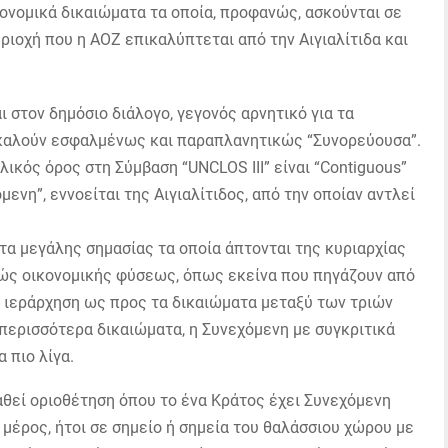
ικονομικά δικαιώματα τα οποία, προφανώς, ασκούνται σε
εριοχή που η ΑΟΖ επικαλύπτεται από την Αιγιαλίτιδα και
στον δημόσιο διάλογο, γεγονός αρνητικό για τα
οκαλούν εσφαλμένως και παραπλανητικώς “Συνορεύουσα”.
ικός όρος στη Σύμβαση “UNCLOS III” είναι “Contiguous”
ενη”, εννοείται της Αιγιαλίτιδος, από την οποίαν αντλεί
ατα μεγάλης σημασίας τα οποία άπτονται της κυριαρχίας
ιγώς οικονομικής φύσεως, όπως εκείνα που πηγάζουν από
ια ιεράρχηση ως προς τα δικαιώματα μεταξύ των τριών
 περισσότερα δικαιώματα, η Συνεχόμενη με συγκριτικά
 πιο λίγα.
θεί οριοθέτηση όπου το ένα Κράτος έχει Συνεχόμενη
 μέρος, ήτοι σε σημείο ή σημεία του θαλάσσιου χώρου με