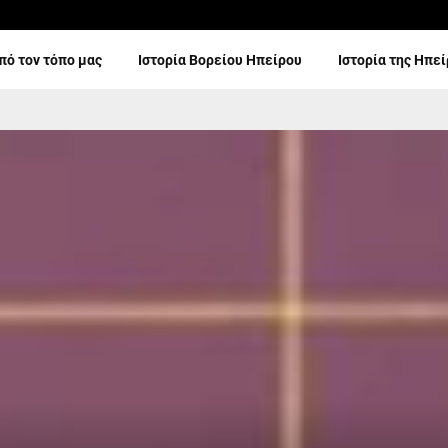
πό τον τόπο μας
Ιστορία Βορείου Ηπείρου
Ιστορία της Ηπε