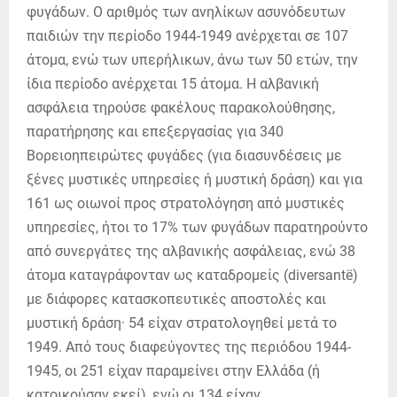
φυγάδων. Ο αριθμός των ανηλίκων ασυνόδευτων
παιδιών την περίοδο 1944-1949 ανέρχεται σε 107
άτομα, ενώ των υπερήλικων, άνω των 50 ετών, την
ίδια περίοδο ανέρχεται 15 άτομα. Η αλβανική
ασφάλεια τηρούσε φακέλους παρακολούθησης,
παρατήρησης και επεξεργασίας για 340
Βορειοηπειρώτες φυγάδες (για διασυνδέσεις με
ξένες μυστικές υπηρεσίες ή μυστική δράση) και για
161 ως οιωνοί προς στρατολόγηση από μυστικές
υπηρεσίες, ήτοι το 17% των φυγάδων παρατηρούντο
από συνεργάτες της αλβανικής ασφάλειας, ενώ 38
άτομα καταγράφονταν ως καταδρομείς (diversantë)
με διάφορες κατασκοπευτικές αποστολές και
μυστική δράση· 54 είχαν στρατολογηθεί μετά το
1949. Από τους διαφεύγοντες της περιόδου 1944-
1945, οι 251 είχαν παραμείνει στην Ελλάδα (ή
κατοικούσαν εκεί), ενώ οι 134 είχαν