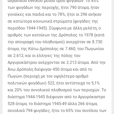
αλβανικού εθνικού μέσου όρου φυγάδων. Το 45%
των φυγάδων της περιοχής, ήτοι 790 άτομα, ήταν
γυναίκες και παιδιά και το 78%, ήτοι οι 296 ανήκαν
σε κατώτερα κοινωνικά στρώματα (φυγάδες της
περιόδου 1944-1945). Σύμφωνα με άλλη μελέτη, ο
αριθμός των κατοίκων της Δρόπολης το 1978 (κατά
την απογραφή του πληθυσμού) ανερχόταν σε 8.730
άτομα, της Κάτω Δρόπολης σε 7.460, του Πωγωνίου
σε 2.612, και οι έλληνες της πόλης του
Αργυροκάστρου ανέρχονταν σε 2.213 άτομα. Από την
Άνω Δρόπολη διέφυγαν 450 άτομα και από το
Πωγώνι (περιοχή με τον υψηλότερο αριθμό
πολιτικών φυγάδων) 522, ήτοι αντίστοιχα το 5,1%
και 20% του συνολικού πληθυσμού των περιοχών. Το
διάστημα 1944-1945 διέφυγαν από το Αργυρόκαστρο
528 άτομα, το διάστημα 1945-49 άλλα 266 άτομα,
συνολικά 794 φυγάδες, ήτοι το 65% του συνόλου των