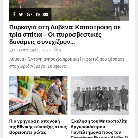
Πυρκαγιά στη Λύβενα: Καταστροφή σε
τρία σπίτια – Οι πυροσβεστικές
δυνάμεις συνεχίζουν...
11 Σεπτεμβρίου, 2023
0
Λύβενα – Έντονη ανησυχία προκαλεί η φωτιά που ξέσπασε
στο χωριό Λύβενα. Σύμφωνα...
Πιο γρήγορα η απονοµή
Έκκληση του Μητροπολίτη
της Εθνικής σύνταξης στους
Αργυροκάστρου
Βορειοηπειρώτες
Παντελεήμονα προς τον
Πατριάρχη Ρωσίας Αλέξιο (3