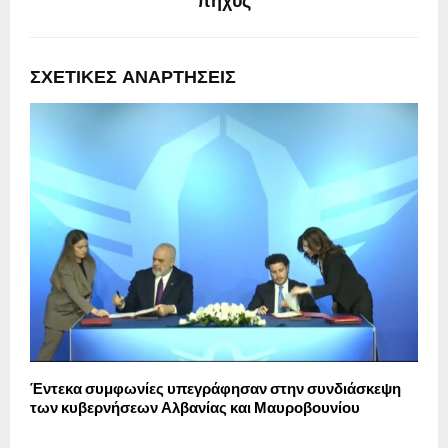
πήχυς
ΣΧΕΤΙΚΈΣ ΑΝΑΡΤΉΣΕΙΣ
Έντεκα συμφωνίες υπεγράφησαν στην συνδιάσκεψη
Ζ
των κυβερνήσεων Αλβανίας και Μαυροβουνίου
χ