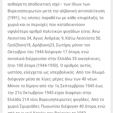
αυθαίρετη αποδεικτική ισχύ– των ίδιων των
Βορειοηπειρωτών μετά την αλβανική αντιπολίτευση
(1991), τις οποίες παραθέτω με κάθε επιφύλαξη, τα
χωριά και οι περιοχές που καταδεικνύουν
υψηλότερο αριθμό πολιτικών φυγάδων είναι: Άνω
Λεσινίτσα 34, Άγιος Ανδρέας 9, Κάτω Λεσινίστα 50,
Γριάζδανη18, Δρόβιανη23, Σωτήρα, μόνον τον
Οκτώβριο του 1944 διέφυγαν 17 άτομα, ενώ
συνολικά διέρρευσαν στην Ελλάδα 35 οικογένειες,
ήτοι 100 άτομα (1944-1950). Ο αριθμός αυτός,
ωστόσο, ελέγχεται ως υπερβολικός. Από τον Χλωμό
διέφυγαν μέσα σε λίγες μέρες άνω των 40 νέων.
Μόνον το δίμηνο από την 1η Σεπτεμβρίου 1945 έως
την 21η Οκτωβρίου 1945 είχαν διαφύγει στην
Ελλάδα 214 νέοι Βορειοηπειρώτες φυγάδες. Από το
χωριό Σχωριάδες Πωγωνίου διέφυγαν 40 άτομα, ενώ