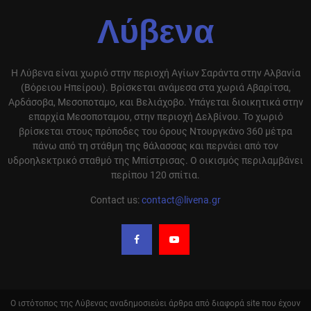
Λύβενα
Η Λύβενα είναι χωριό στην περιοχή Αγίων Σαράντα στην Αλβανία
(Βόρειου Ηπείρου). Βρίσκεται ανάμεσα στα χωριά Αβαρίτσα,
Αρδάσοβα, Μεσοποταμο, και Βελιάχοβο. Υπάγεται διοικητικά στην
επαρχία Μεσοποταμου, στην περιοχή Δελβίνου. Το χωριό
βρίσκεται στους πρόποδες του όρους Ντουργκάνο 360 μέτρα
πάνω από τη στάθμη της θάλασσας και περνάει από τον
υδροηλεκτρικό σταθμό της Μπίστρισας. Ο οικισμός περιλαμβάνει
περίπου 120 σπίτια.
Contact us:
contact@livena.gr
Ο ιστότοπος της Λύβενας αναδημοσιεύει άρθρα από διαφορά site που έχουν