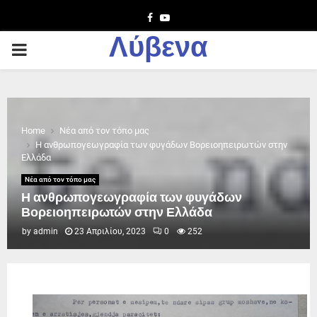
Facebook
Youtube
Λύβενα
PRIMARY
MENU
Home
Νέα από τον τόπο μας
Η ανθρωπογεωγραφία των φυγάδων Βορειοηπειρωτών στην
Ελλάδα
Νέα από τον τόπο μας
Η ανθρωπογεωγραφία των φυγάδων
Βορειοηπειρωτών στην Ελλάδα
by
admin
23 Απριλίου, 2023
0
252