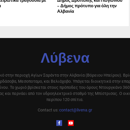
ειρώτικα τραγούδια με
Δήμος Δρόπολης και Πωγωνίου
α
– Δήμος πρότυπο για όλη την
Αλβανία
Λύβενα
ιό στην περιοχή Αγίων Σαράντα στην Αλβανία (Βόρειου Ηπείρου). Βρ
ρδάσοβα, Μεσοποταμο, και Βελιάχοβο. Υπάγεται διοικητικά στην επ
ίνου. Το χωριό βρίσκεται στους πρόποδες του όρους Ντουργκάνο 360
ς και περνάει από τον υδροηλεκτρικό σταθμό της Μπίστρισας. Ο οικ
περίπου 120 σπίτια.
Contact us:
contact@livena.gr