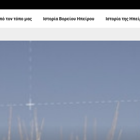
πό τον τόπο μας
Ιστορία Βορείου Ηπείρου
Ιστορία της Ηπε