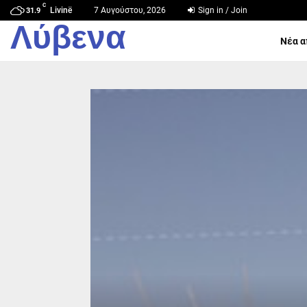
C
Livinë
7 Αυγούστου, 2026
Sign in / Join
31.9
Λύβενα
Νέα α