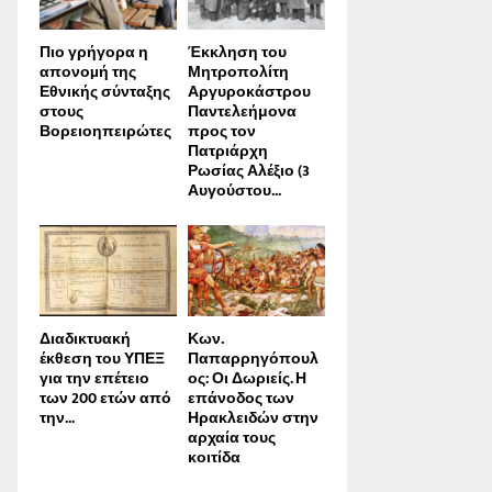
Πιο γρήγορα η
Έκκληση του
απονοµή της
Μητροπολίτη
Εθνικής σύνταξης
Αργυροκάστρου
στους
Παντελεήμονα
Βορειοηπειρώτες
προς τον
Πατριάρχη
Ρωσίας Αλέξιο (3
Αυγούστου...
Διαδικτυακή
Κων.
έκθεση του ΥΠΕΞ
Παπαρρηγόπουλ
για την επέτειο
ος: Οι Δωριείς. Η
των 200 ετών από
επάνοδος των
την...
Ηρακλειδών στην
αρχαία τους
κοιτίδα