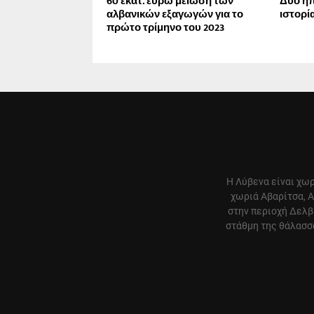
60 εκατ. ευρώ μείωση των
Δύο ηπ
αλβανικών εξαγωγών για το
ιστορί
πρώτο τρίμηνο του 2023
Η Λύβενα είναι χωρ
χωριά Αβαρίτσα, Α
στην περιοχή Δελβ
στάθμη της θάλασσα