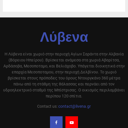
Λύβενα
Η Λύβενα είναι χωριό στην περιοχή Αγίων Σαράντα στην Αλβανία
(Βόρειου Ηπείρου). Βρίσκεται ανάμεσα στα χωριά Αβαρίτσα,
Αρδάσοβα, Μεσοποταμο, και Βελιάχοβο. Υπάγεται διοικητικά στην
επαρχία Μεσοποταμου, στην περιοχή Δελβίνου. Το χωριό
βρίσκεται στους πρόποδες του όρους Ντουργκάνο 360 μέτρα
πάνω από τη στάθμη της θάλασσας και περνάει από τον
υδροηλεκτρικό σταθμό της Μπίστρισας. Ο οικισμός περιλαμβάνει
περίπου 120 σπίτια.
Contact us:
contact@livena.gr