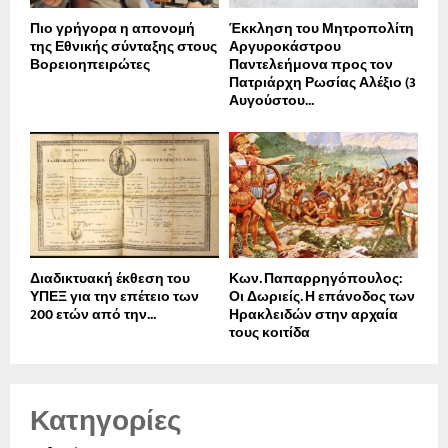
Πιο γρήγορα η απονοµή
Έκκληση του Μητροπολίτη
της Εθνικής σύνταξης στους
Αργυροκάστρου
Βορειοηπειρώτες
Παντελεήμονα προς τον
Πατριάρχη Ρωσίας Αλέξιο (3
Αυγούστου...
Διαδικτυακή έκθεση του
Κων. Παπαρρηγόπουλος:
ΥΠΕΞ για την επέτειο των
Οι Δωριείς. Η επάνοδος των
200 ετών από την...
Ηρακλειδών στην αρχαία
τους κοιτίδα
Κατηγορίες