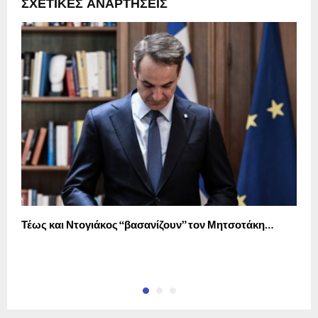
ΣΧΕΤΙΚΈΣ ΑΝΑΡΤΉΣΕΙΣ
Τέως και Ντογιάκος “βασανίζουν” τον Μητσοτάκη…
Τ
Ε
Ε