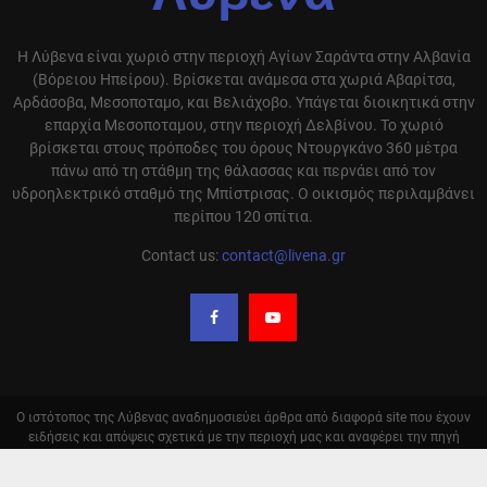
Η Λύβενα είναι χωριό στην περιοχή Αγίων Σαράντα στην Αλβανία
(Βόρειου Ηπείρου). Βρίσκεται ανάμεσα στα χωριά Αβαρίτσα,
Αρδάσοβα, Μεσοποταμο, και Βελιάχοβο. Υπάγεται διοικητικά στην
επαρχία Μεσοποταμου, στην περιοχή Δελβίνου. Το χωριό
βρίσκεται στους πρόποδες του όρους Ντουργκάνο 360 μέτρα
πάνω από τη στάθμη της θάλασσας και περνάει από τον
υδροηλεκτρικό σταθμό της Μπίστρισας. Ο οικισμός περιλαμβάνει
περίπου 120 σπίτια.
Contact us:
contact@livena.gr
Ο ιστότοπος της Λύβενας αναδημοσιεύει άρθρα από διαφορά site που έχουν
ειδήσεις και απόψεις σχετικά με την περιοχή μας και αναφέρει την πηγή
αυτόν. Σε καμία περίπτωση δεν υιοθετούμε τις απόψεις αυτόν. Οι
αναδημοσιεύσεις γίνονται με αυτόματο τρόπο και δεν ελέγχονται από την