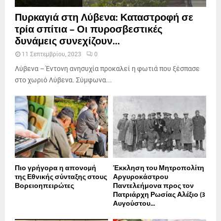
Πυρκαγιά στη Λύβενα: Καταστροφή σε
τρία σπίτια – Οι πυροσβεστικές
δυνάμεις συνεχίζουν...
11 Σεπτεμβρίου, 2023
0
Λύβενα – Έντονη ανησυχία προκαλεί η φωτιά που ξέσπασε
στο χωριό Λύβενα. Σύμφωνα...
Πιο γρήγορα η απονοµή
Έκκληση του Μητροπολίτη
της Εθνικής σύνταξης στους
Αργυροκάστρου
Βορειοηπειρώτες
Παντελεήμονα προς τον
Πατριάρχη Ρωσίας Αλέξιο (3
Αυγούστου...