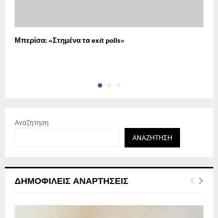
Μπερίσα: «Στημένα τα exit polls»
Ε
Α
τ
Αναζήτηση
ΑΝΑΖΉΤΗΣΗ
ΔΗΜΟΦΙΛΕΊΣ ΑΝΑΡΤΉΣΕΙΣ