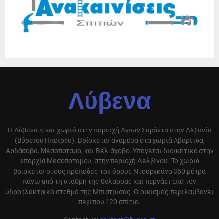
Λύβενα
Η Λύβενα είναι χωριό στην περιοχή Αγίων Σαράντα στην Αλβανία
(Βόρειου Ηπείρου). Βρίσκεται ανάμεσα στα χωριά Αβαρίτσα,
Αρδάσοβα, Μεσοποταμο, και Βελιάχοβο. Υπάγεται διοικητικά στην
επαρχία Μεσοποταμου, στην περιοχή Δελβίνου. Το χωριό
βρίσκεται στους πρόποδες του όρους Ντουργκάνο 360 μέτρα
πάνω από τη στάθμη της θάλασσας και περνάει από τον
υδροηλεκτρικό σταθμό της Μπίστρισας. Ο οικισμός περιλαμβάνει
περίπου 120 σπίτια.