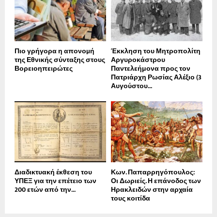
Πιο γρήγορα η απονοµή
Έκκληση του Μητροπολίτη
της Εθνικής σύνταξης στους
Αργυροκάστρου
Βορειοηπειρώτες
Παντελεήμονα προς τον
Πατριάρχη Ρωσίας Αλέξιο (3
Αυγούστου...
Διαδικτυακή έκθεση του
Κων. Παπαρρηγόπουλος:
ΥΠΕΞ για την επέτειο των
Οι Δωριείς. Η επάνοδος των
200 ετών από την...
Ηρακλειδών στην αρχαία
τους κοιτίδα