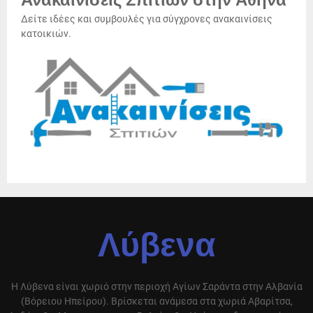
Ανακαινίσεις Σπιτιών στην Αθήνα
Δείτε ιδέες και συμβουλές για σύγχρονες ανακαινίσεις
κατοικιών.
Λύβενα
Η Λύβενα είναι χωριό στην περιοχή Αγίων Σαράντα στην Αλβανία
(Βόρειου Ηπείρου). Βρίσκεται ανάμεσα στα χωριά Αβαρίτσα,