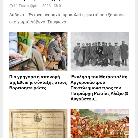
11 Σεπτεμβρίου, 2023
0
Λύβενα – Έντονη ανησυχία προκαλεί η φωτιά που ξέσπασε
στο χωριό Λύβενα. Σύμφωνα...
Πιο γρήγορα η απονοµή
Έκκληση του Μητροπολίτη
της Εθνικής σύνταξης στους
Αργυροκάστρου
Βορειοηπειρώτες
Παντελεήμονα προς τον
Πατριάρχη Ρωσίας Αλέξιο (3
Αυγούστου...