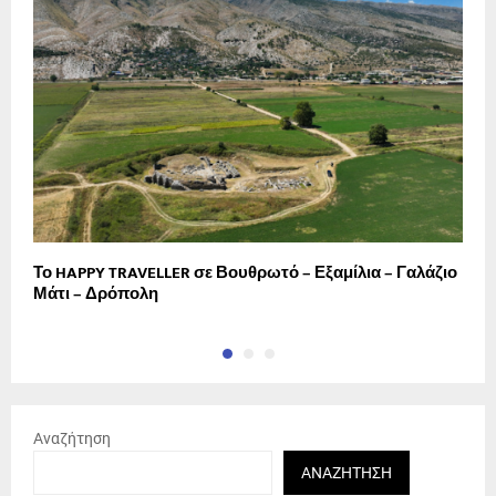
Το HAPPY TRAVELLER σε Βουθρωτό – Εξαμίλια – Γαλάζιο
Σ
Μάτι – Δρόπολη
α
Αναζήτηση
ΑΝΑΖΉΤΗΣΗ