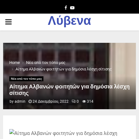
Facebook
Youtube
Λύβενα
PRIMARY
MENU
Home
Νέα από τον τόπο μας
Αίτημα Αλβανών φοιτητών για δημόσια λέσχη σίτισης
Νέα από τον τόπο μας
Αίτημα Αλβανών φοιτητών για δημόσια λέσχη
σίτισης
by
admin
24 Δεκεμβρίου, 2022
0
314