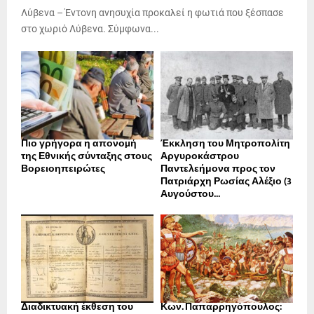
Λύβενα – Έντονη ανησυχία προκαλεί η φωτιά που ξέσπασε
στο χωριό Λύβενα. Σύμφωνα...
Πιο γρήγορα η απονοµή
Έκκληση του Μητροπολίτη
της Εθνικής σύνταξης στους
Αργυροκάστρου
Βορειοηπειρώτες
Παντελεήμονα προς τον
Πατριάρχη Ρωσίας Αλέξιο (3
Αυγούστου...
Διαδικτυακή έκθεση του
Κων. Παπαρρηγόπουλος: