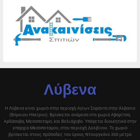
Λύβενα
Η Λύβενα είναι χωριό στην περιοχή Αγίων Σαράντα στην Αλβανία
(Βόρειου Ηπείρου). Βρίσκεται ανάμεσα στα χωριά Αβαρίτσα,
Αρδάσοβα, Μεσοποταμο, και Βελιάχοβο. Υπάγεται διοικητικά στην
επαρχία Μεσοποταμου, στην περιοχή Δελβίνου. Το χωριό
βρίσκεται στους πρόποδες του όρους Ντουργκάνο 360 μέτρα