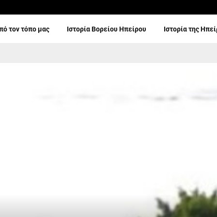
πό τον τόπο μας
Ιστορία Βορείου Ηπείρου
Ιστορία της Ηπε