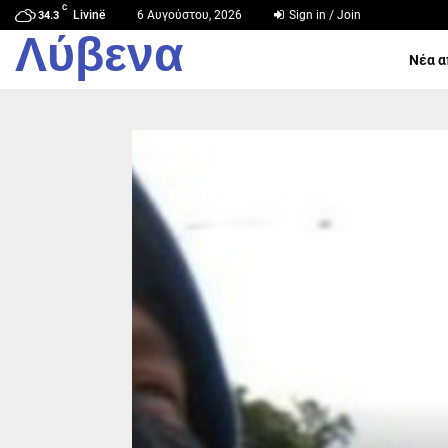
C
Livinë
6 Αυγούστου, 2026
Sign in / Join
34.3
Λύβενα
Νέα α