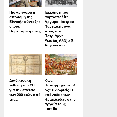
Πιο γρήγορα η
Έκκληση του
απονοµή της
Μητροπολίτη
Εθνικής σύνταξης
Αργυροκάστρου
στους
Παντελεήμονα
Βορειοηπειρώτες
προς τον
Πατριάρχη
Ρωσίας Αλέξιο (3
Αυγούστου...
Διαδικτυακή
Κων.
έκθεση του ΥΠΕΞ
Παπαρρηγόπουλ
για την επέτειο
ος: Οι Δωριείς. Η
των 200 ετών από
επάνοδος των
την...
Ηρακλειδών στην
αρχαία τους
κοιτίδα