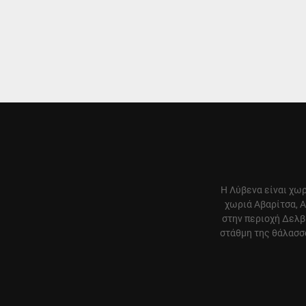
Η Λύβενα είναι χωρ
χωριά Αβαρίτσα, Α
στην περιοχή Δελβ
στάθμη της θάλασσα