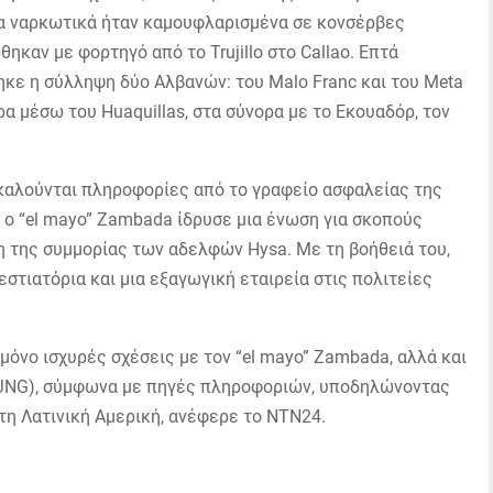
Τα ναρκωτικά ήταν καμουφλαρισμένα σε κονσέρβες
καν με φορτηγό από το Trujillo στο Callao. Επτά
κε η σύλληψη δύο Αλβανών: του Malo Franc και του Meta
α μέσω του Huaquillas, στα σύνορα με το Εκουαδόρ, τον
καλούνται πληροφορίες από το γραφείο ασφαλείας της
 ο “el mayo” Zambada ίδρυσε μια ένωση για σκοπούς
 της συμμορίας των αδελφών Hysa. Με τη βοήθειά του,
εστιατόρια και μια εξαγωγική εταιρεία στις πολιτείες
μόνο ισχυρές σχέσεις με τον “el mayo” Zambada, αλλά και
 (CJNG), σύμφωνα με πηγές πληροφοριών, υποδηλώνοντας
η Λατινική Αμερική, ανέφερε το NTN24.