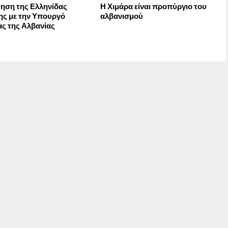
ηση της Ελληνίδας
Η Χιμάρα είναι προπύργιο του
ς με την Υπουργό
αλβανισμού
ας της Αλβανίας