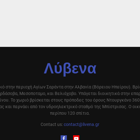
Λύβενα
ιό στην περιοχή Αγίων Σαράντα στην Αλβανία (Βόρειου Ηπείρου). Βρ
ρδάσοβα, Μεσοποταμο, και Βελιάχοβο. Υπάγεται διοικητικά στην επ
ίνου. Το χωριό βρίσκεται στους πρόποδες του όρους Ντουργκάνο 360
ς και περνάει από τον υδροηλεκτρικό σταθμό της Μπίστρισας. Ο οικ
περίπου 120 σπίτια.
Contact us:
contact@livena.gr