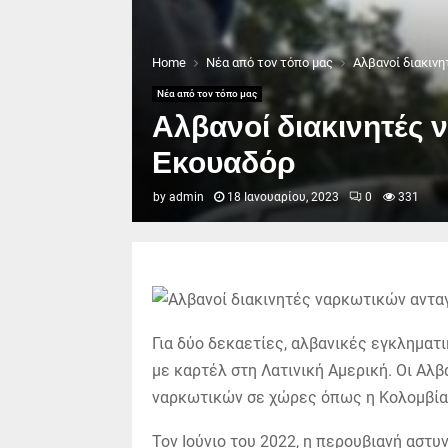
Home
Νέα από τον τόπο μας
Αλβανοί διακινη
Νέα από τον τόπο μας
Αλβανοί διακινητές 
Εκουαδόρ
by
admin
18 Ιανουαρίου, 2023
0
331
Για δύο δεκαετίες, αλβανικές εγκληματ
με καρτέλ στη Λατινική Αμερική. Οι Αλ
ναρκωτικών σε χώρες όπως η Κολομβία, 
Τον Ιούνιο του 2022, η περουβιανή αστυ