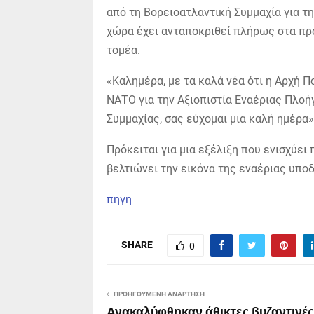
από τη Βορειοατλαντική Συμμαχία για τ
χώρα έχει ανταποκριθεί πλήρως στα πρ
τομέα.
«Καλημέρα, με τα καλά νέα ότι η Αρχή 
ΝΑΤΟ για την Αξιοπιστία Εναέριας Πλο
Συμμαχίας, σας εύχομαι μια καλή ημέρα»
Πρόκειται για μια εξέλιξη που ενισχύει
βελτιώνει την εικόνα της εναέριας υπο
πηγη
SHARE
0
ΠΡΟΗΓΟΎΜΕΝΗ ΑΝΆΡΤΗΣΗ
Ανακαλύφθηκαν άθικτες βυζαντινές