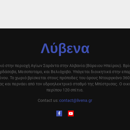
Λύβενα
ιό στην περιοχή Αγίων Σαράντα στην Αλβανία (Βόρειου Ηπείρου). Βρ
ρδάσοβα, Μεσοποταμο, και Βελιάχοβο. Υπάγεται διοικητικά στην επ
ίνου. Το χωριό βρίσκεται στους πρόποδες του όρους Ντουργκάνο 360
ς και περνάει από τον υδροηλεκτρικό σταθμό της Μπίστρισας. Ο οικ
περίπου 120 σπίτια.
Contact us:
contact@livena.gr