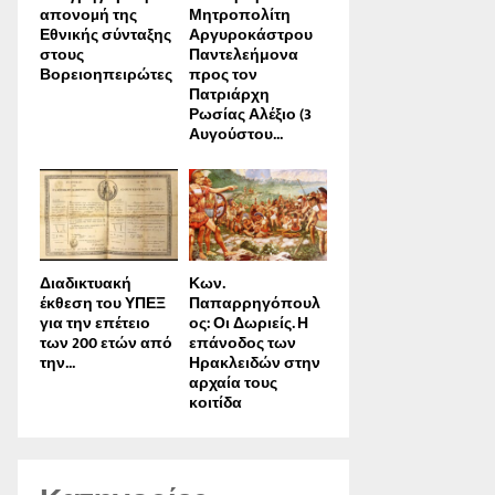
απονοµή της
Μητροπολίτη
Εθνικής σύνταξης
Αργυροκάστρου
στους
Παντελεήμονα
Βορειοηπειρώτες
προς τον
Πατριάρχη
Ρωσίας Αλέξιο (3
Αυγούστου...
Διαδικτυακή
Κων.
έκθεση του ΥΠΕΞ
Παπαρρηγόπουλ
για την επέτειο
ος: Οι Δωριείς. Η
των 200 ετών από
επάνοδος των
την...
Ηρακλειδών στην
αρχαία τους
κοιτίδα