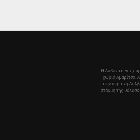
Η Λύβενα είναι χωρ
χωριά Αβαρίτσα, Α
στην περιοχή Δελβ
στάθμη της θάλασσα