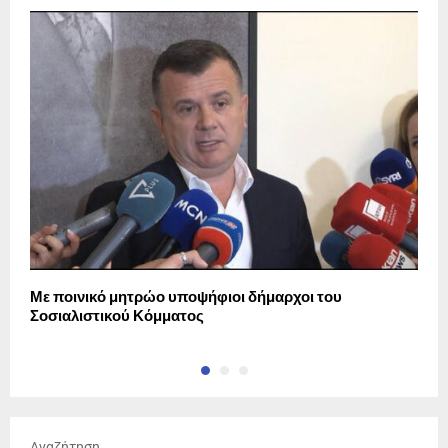
Με ποινικό μητρώο υποψήφιοι δήμαρχοι του
Σ
Σοσιαλιστικού Κόμματος
Αναζήτηση