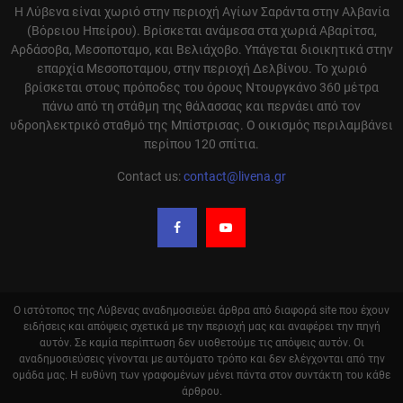
Η Λύβενα είναι χωριό στην περιοχή Αγίων Σαράντα στην Αλβανία
(Βόρειου Ηπείρου). Βρίσκεται ανάμεσα στα χωριά Αβαρίτσα,
Αρδάσοβα, Μεσοποταμο, και Βελιάχοβο. Υπάγεται διοικητικά στην
επαρχία Μεσοποταμου, στην περιοχή Δελβίνου. Το χωριό
βρίσκεται στους πρόποδες του όρους Ντουργκάνο 360 μέτρα
πάνω από τη στάθμη της θάλασσας και περνάει από τον
υδροηλεκτρικό σταθμό της Μπίστρισας. Ο οικισμός περιλαμβάνει
περίπου 120 σπίτια.
Contact us:
contact@livena.gr
Ο ιστότοπος της Λύβενας αναδημοσιεύει άρθρα από διαφορά site που έχουν
ειδήσεις και απόψεις σχετικά με την περιοχή μας και αναφέρει την πηγή
αυτόν. Σε καμία περίπτωση δεν υιοθετούμε τις απόψεις αυτόν. Οι
αναδημοσιεύσεις γίνονται με αυτόματο τρόπο και δεν ελέγχονται από την
ομάδα μας. Η ευθύνη των γραφομένων μένει πάντα στον συντάκτη του κάθε
άρθρου.