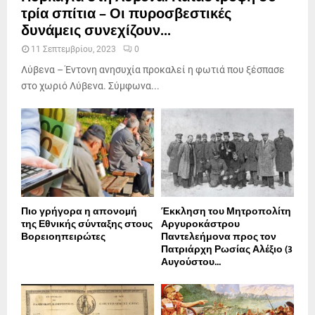
τρία σπίτια – Οι πυροσβεστικές
δυνάμεις συνεχίζουν...
11 Σεπτεμβρίου, 2023
0
Λύβενα – Έντονη ανησυχία προκαλεί η φωτιά που ξέσπασε
στο χωριό Λύβενα. Σύμφωνα...
Πιο γρήγορα η απονοµή
Έκκληση του Μητροπολίτη
της Εθνικής σύνταξης στους
Αργυροκάστρου
Βορειοηπειρώτες
Παντελεήμονα προς τον
Πατριάρχη Ρωσίας Αλέξιο (3
Αυγούστου...