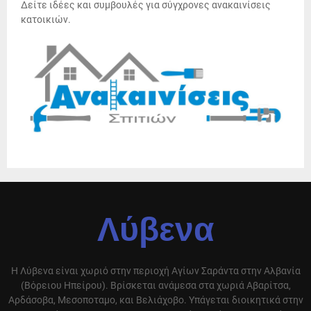
Δείτε ιδέες και συμβουλές για σύγχρονες ανακαινίσεις
κατοικιών.
Λύβενα
Η Λύβενα είναι χωριό στην περιοχή Αγίων Σαράντα στην Αλβανία
(Βόρειου Ηπείρου). Βρίσκεται ανάμεσα στα χωριά Αβαρίτσα,
Αρδάσοβα, Μεσοποταμο, και Βελιάχοβο. Υπάγεται διοικητικά στην