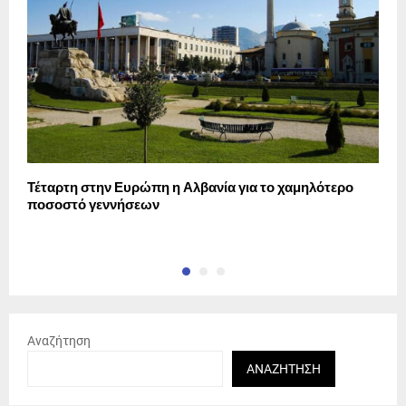
Τέταρτη στην Ευρώπη η Αλβανία για το χαμηλότερο
Λ
ποσοστό γεννήσεων
Γ
Αναζήτηση
ΑΝΑΖΉΤΗΣΗ