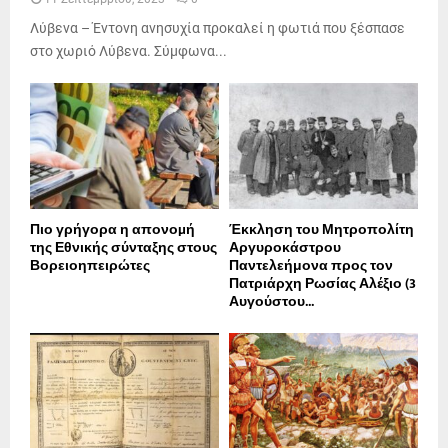
Λύβενα – Έντονη ανησυχία προκαλεί η φωτιά που ξέσπασε
στο χωριό Λύβενα. Σύμφωνα...
Πιο γρήγορα η απονοµή
Έκκληση του Μητροπολίτη
της Εθνικής σύνταξης στους
Αργυροκάστρου
Βορειοηπειρώτες
Παντελεήμονα προς τον
Πατριάρχη Ρωσίας Αλέξιο (3
Αυγούστου...