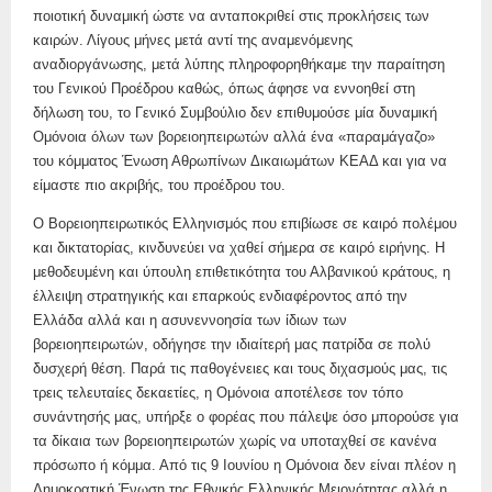
ποιοτική δυναμική ώστε να ανταποκριθεί στις προκλήσεις των
καιρών. Λίγους μήνες μετά αντί της αναμενόμενης
αναδιοργάνωσης, μετά λύπης πληροφορηθήκαμε την παραίτηση
του Γενικού Προέδρου καθώς, όπως άφησε να εννοηθεί στη
δήλωση του, το Γενικό Συμβούλιο δεν επιθυμούσε μία δυναμική
Ομόνοια όλων των βορειοηπειρωτών αλλά ένα «παραμάγαζο»
του κόμματος Ένωση Αθρωπίνων Δικαιωμάτων ΚΕΑΔ και για να
είμαστε πιο ακριβής, του προέδρου του.
Ο Βορειοηπειρωτικός Ελληνισμός που επιβίωσε σε καιρό πολέμου
και δικτατορίας, κινδυνεύει να χαθεί σήμερα σε καιρό ειρήνης. Η
μεθοδευμένη και ύπουλη επιθετικότητα του Αλβανικού κράτους, η
έλλειψη στρατηγικής και επαρκούς ενδιαφέροντος από την
Ελλάδα αλλά και η ασυνεννοησία των ίδιων των
βορειοηπειρωτών, οδήγησε την ιδιαίτερή μας πατρίδα σε πολύ
δυσχερή θέση. Παρά τις παθογένειες και τους διχασμούς μας, τις
τρεις τελευταίες δεκαετίες, η Ομόνοια αποτέλεσε τον τόπο
συνάντησής μας, υπήρξε ο φορέας που πάλεψε όσο μπορούσε για
τα δίκαια των βορειοηπειρωτών χωρίς να υποταχθεί σε κανένα
πρόσωπο ή κόμμα. Από τις 9 Ιουνίου η Ομόνοια δεν είναι πλέον η
Δημοκρατική Ένωση της Εθνικής Ελληνικής Μειονότητας αλλά η