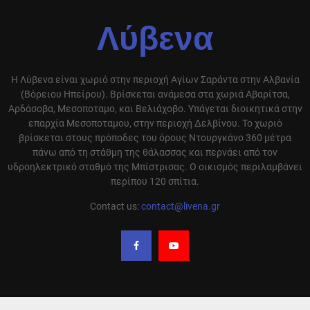
Λύβενα
Η Λύβενα είναι χωριό στην περιοχή Αγίων Σαράντα στην Αλβανία
(Βόρειου Ηπείρου). Βρίσκεται ανάμεσα στα χωριά Αβαρίτσα,
Αρδάσοβα, Μεσοποταμο, και Βελιάχοβο. Υπάγεται διοικητικά στην
επαρχία Μεσοποταμου, στην περιοχή Δελβίνου. Το χωριό
βρίσκεται στους πρόποδες του όρους Ντουργκάνο 360 μέτρα
πάνω από τη στάθμη της θάλασσας και περνάει από τον
υδροηλεκτρικό σταθμό της Μπίστρισας. Ο οικισμός περιλαμβάνει
περίπου 120 σπίτια.
Contact us:
contact@livena.gr
Ο ιστότοπος της Λύβενας αναδημοσιεύει άρθρα από διαφορά site που έχουν