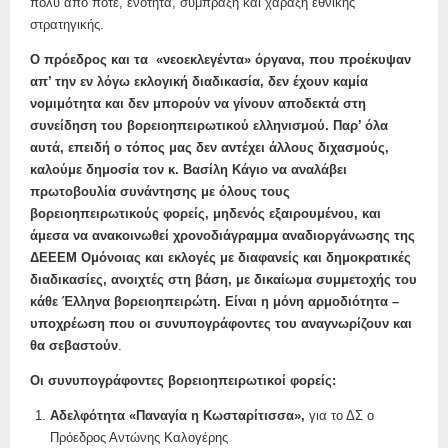
πολύ από ποτέ, ενότητα, σύμπραξη και χάραξη εθνικής
στρατηγικής.
Ο πρόεδρος και τα «νεοεκλεγέντα» όργανα, που προέκυψαν
απ’ την εν λόγω εκλογική διαδικασία, δεν έχουν καμία
νομιμότητα και δεν μπορούν να γίνουν αποδεκτά στη
συνείδηση του βορειοηπειρωτικού ελληνισμού. Παρ’ όλα
αυτά, επειδή ο τόπος μας δεν αντέχει άλλους διχασμούς,
καλούμε δημοσία τον κ. Βασίλη Κάγιο να αναλάβει
πρωτοβουλία συνάντησης με όλους τους
βορειοηπειρωτικούς φορείς, μηδενός εξαιρουμένου, και
άμεσα να ανακοινωθεί χρονοδιάγραμμα αναδιοργάνωσης της
ΔΕΕΕΜ Ομόνοιας και εκλογές με διαφανείς και δημοκρατικές
διαδικασίες, ανοιχτές στη βάση, με δικαίωμα συμμετοχής του
κάθε Έλληνα βορειοηπειρώτη. Είναι η μόνη αρμοδιότητα –
υποχρέωση που οι συνυπογράφοντες του αναγνωρίζουν και
θα σεβαστούν
.
Οι συνυπογράφοντες βορειοηπειρωτικοί φορείς:
Αδελφότητα «Παναγία η Κωσταρίτισσα»,
για το ΔΣ ο
Πρόεδρος Αντώνης Καλογέρης