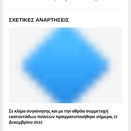
ΣΧΕΤΙΚΈΣ ΑΝΑΡΤΉΣΕΙΣ
Σε κλίμα συγκίνησης και με την αθρόα συμμετοχή
Δ
εκατοντάδων πολιτών πραγματοποιήθηκε σήμερα, 12
σ
Δεκεμβρίου 2022