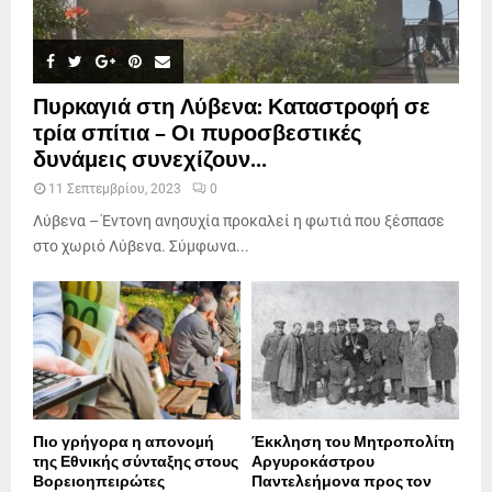
Πυρκαγιά στη Λύβενα: Καταστροφή σε
τρία σπίτια – Οι πυροσβεστικές
δυνάμεις συνεχίζουν...
11 Σεπτεμβρίου, 2023
0
Λύβενα – Έντονη ανησυχία προκαλεί η φωτιά που ξέσπασε
στο χωριό Λύβενα. Σύμφωνα...
Πιο γρήγορα η απονοµή
Έκκληση του Μητροπολίτη
της Εθνικής σύνταξης στους
Αργυροκάστρου
Βορειοηπειρώτες
Παντελεήμονα προς τον