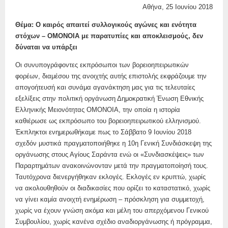
Αθήνα, 25 Ιουνίου 2018
Θέμα: Ο καιρός απαιτεί συλλογικούς αγώνες και ενότητα
στόχων – ΟΜΟΝΟΙΑ με παρατυπίες και αποκλεισμούς, δεν
δύναται να υπάρξει
Οι συνυπογράφοντες εκπρόσωποι των βορειοηπειρωτικών
φορέων, διαμέσου της ανοιχτής αυτής επιστολής εκφράζουμε την
απογοήτευσή και συνάμα αγανάκτηση μας για τις τελευταίες
εξελίξεις στην πολιτική οργάνωση Δημοκρατική Ένωση Εθνικής
Ελληνικής Μειονότητας ΟΜΟΝΟΙΑ, την οποία η ιστορία
καθιέρωσε ως εκπρόσωπο του βορειοηπειρωτικού ελληνισμού.
Έκπληκτοι ενημερωθήκαμε πως το Σάββατο 9 Ιουνίου 2018
σχεδόν μυστικά πραγματοποιήθηκε η 10η Γενική Συνδιάσκεψη της
οργάνωσης στους Αγίους Σαράντα ενώ οι «Συνδιασκέψεις» των
Παραρτημάτων ανακοινώνονταν μετά την πραγματοποίησή τους.
Ταυτόχρονα διενεργήθηκαν εκλογές. Εκλογές εν κρυπτώ, χωρίς
να ακολουθηθούν οι διαδικασίες που ορίζει το καταστατικό, χωρίς
να γίνει καμία ανοιχτή ενημέρωση – πρόσκληση για συμμετοχή,
χωρίς να έχουν γνώση ακόμα και μέλη του απερχόμενου Γενικού
Συμβουλίου, χωρίς κανένα σχέδιο αναδιοργάνωσης ή πρόγραμμα,