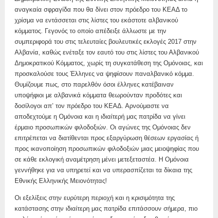
αναγκαία σφραγίδα που θα δίνει στον πρόεδρο του ΚΕΑΔ το
χρίσμα να εντάσσεται στις λίστες του εκάστοτε αλβανικού
κόμματος. Γεγονός το οποίο απέδειξε άλλωστε με την
συμπεριφορά του στις τελευταίες βουλευτικές εκλογές 2017 στην
Αλβανία, καθώς ενέταξε τον εαυτό του στις λίστες του Αλβανικού
Δημοκρατικού Κόμματος, χωρίς τη συγκατάθεση της Ομόνοιας, και
προσκαλούσε τους Έλληνες να ψηφίσουν παναλβανικό κόμμα.
Θυμίζουμε πως, στο παρελθόν όσοι έλληνες κατέβαιναν
υποψήφιοι με αλβανικά κόμματα θεωρούνταν προδότες και
δοσίλογοι απ’ τον πρόεδρο του ΚΕΑΔ. Αρνούμαστε να
αποδεχτούμε η Ομόνοια και η ιδιαίτερή μας πατρίδα να γίνει
έρμαιο προσωπικών φιλοδοξιών. Οι αγώνες της Ομόνοιας δεν
επιτρέπεται να διατίθενται προς εξαργύρωση θέσεων εργασίας ή
προς ικανοποίηση προσωπικών φιλοδοξιών μιας μειοψηφίας που
σε κάθε εκλογική αναμέτρηση μένει μετεξεταστέα. Η Ομόνοια
γεννήθηκε για να υπηρετεί και να υπερασπίζεται τα δίκαια της
Εθνικής Ελληνικής Μειονότητας!
Οι εξελίξεις στην ευρύτερη περιοχή και η κρισιμότητα της
κατάστασης στην ιδιαίτερη μας πατρίδα επιτάσσουν σήμερα, πιο