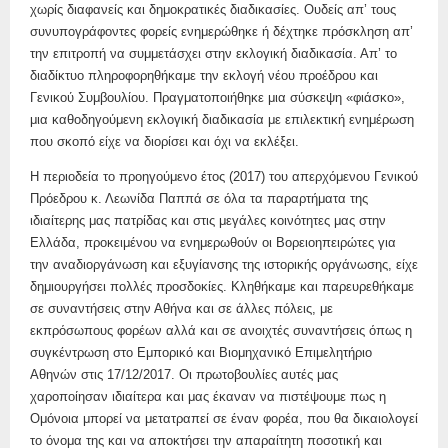
χωρίς διαφανείς και δημοκρατικές διαδικασίες. Ουδείς απ’ τους
συνυπογράφοντες φορείς ενημερώθηκε ή δέχτηκε πρόσκληση απ’
την επιτροπή να συμμετάσχει στην εκλογική διαδικασία. Απ’ το
διαδίκτυο πληροφορηθήκαμε την εκλογή νέου προέδρου και
Γενικού Συμβουλίου. Πραγματοποιήθηκε μια σύσκεψη «φιάσκο»,
μια καθοδηγούμενη εκλογική διαδικασία με επιλεκτική ενημέρωση
που σκοπό είχε να διορίσει και όχι να εκλέξει.
Η περιοδεία το προηγούμενο έτος (2017) του απερχόμενου Γενικού
Πρόεδρου κ. Λεωνίδα Παππά σε όλα τα παραρτήματα της
ιδιαίτερης μας πατρίδας και στις μεγάλες κοινότητες μας στην
Ελλάδα, προκειμένου να ενημερωθούν οι Βορειοηπειρώτες για
την αναδιοργάνωση και εξυγίανσης της ιστορικής οργάνωσης, είχε
δημιουργήσει πολλές προσδοκίες. Κληθήκαμε και παρευρεθήκαμε
σε συναντήσεις στην Αθήνα και σε άλλες πόλεις, με
εκπρόσωπους φορέων αλλά και σε ανοιχτές συναντήσεις όπως η
συγκέντρωση στο Εμπορικό και Βιομηχανικό Επιμελητήριο
Αθηνών στις 17/12/2017. Οι πρωτοβουλίες αυτές μας
χαροποίησαν ιδιαίτερα και μας έκαναν να πιστέψουμε πως η
Ομόνοια μπορεί να μετατραπεί σε έναν φορέα, που θα δικαιολογεί
το όνομα της και να αποκτήσει την απαραίτητη ποσοτική και