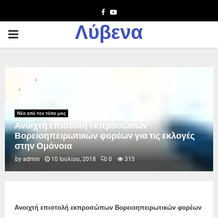
Facebook
Youtube
Λύβενα
PRIMARY
MENU
Home
Νέα από τον τόπο μας
Ανοιχτή επιστολή εκπροσώπων Βορειοηπειρωτικών φορέων
για τις εκλογές στην Ομόνοια
Νέα από τον τόπο μας
Ανοιχτή επιστολή εκπροσώπων
Βορειοηπειρωτικών φορέων για τις εκλογές
στην Ομόνοια
by
admin
10 Ιουλίου, 2018
0
315
Ανοιχτή επιστολή εκπροσώπων Βορειοηπειρωτικών φορέων