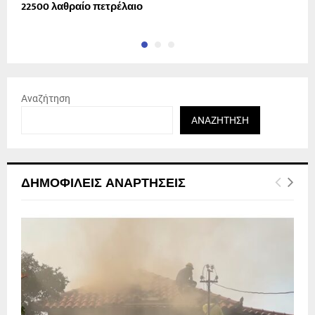
22500 λαθραίο πετρέλαιο
δ
Αναζήτηση
ΑΝΑΖΉΤΗΣΗ
ΔΗΜΟΦΙΛΕΊΣ ΑΝΑΡΤΉΣΕΙΣ