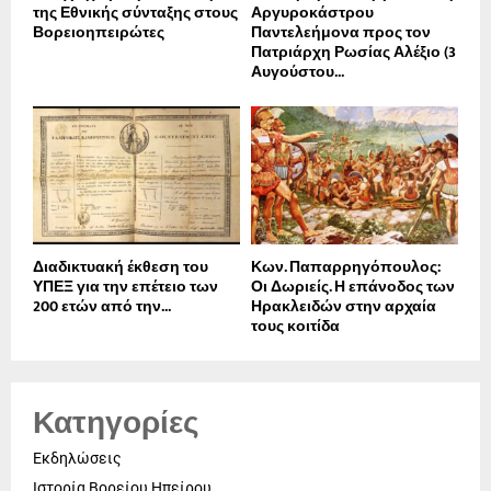
της Εθνικής σύνταξης στους
Αργυροκάστρου
Βορειοηπειρώτες
Παντελεήμονα προς τον
Πατριάρχη Ρωσίας Αλέξιο (3
Αυγούστου...
Διαδικτυακή έκθεση του
Κων. Παπαρρηγόπουλος:
ΥΠΕΞ για την επέτειο των
Οι Δωριείς. Η επάνοδος των
200 ετών από την...
Ηρακλειδών στην αρχαία
τους κοιτίδα
Κατηγορίες
Εκδηλώσεις
Ιστορία Βορείου Ηπείρου