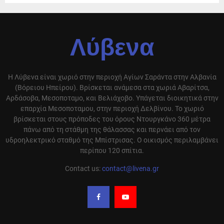
Λύβενα
Η Λύβενα είναι χωριό στην περιοχή Αγίων Σαράντα στην Αλβανία
(Βόρειου Ηπείρου). Βρίσκεται ανάμεσα στα χωριά Αβαρίτσα,
Αρδάσοβα, Μεσοποταμο, και Βελιάχοβο. Υπάγεται διοικητικά στην
επαρχία Μεσοποταμου, στην περιοχή Δελβίνου. Το χωριό
βρίσκεται στους πρόποδες του όρους Ντουργκάνο 360 μέτρα
πάνω από τη στάθμη της θάλασσας και περνάει από τον
υδροηλεκτρικό σταθμό της Μπίστρισας. Ο οικισμός περιλαμβάνει
περίπου 120 σπίτια.
Contact us:
contact@livena.gr