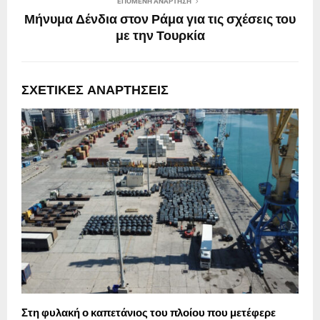
ΕΠΌΜΕΝΗ ΑΝΆΡΤΗΣΗ
Μήνυμα Δένδια στον Ράμα για τις σχέσεις του
με την Τουρκία
ΣΧΕΤΙΚΈΣ ΑΝΑΡΤΉΣΕΙΣ
Στη φυλακή ο καπετάνιος του πλοίου που μετέφερε
Σ