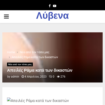
Facebook
Youtube
Λύβενα
PRIMARY
MENU
Home
Νέα από τον τόπο μας
Απειλές Ράμα κατά των δικαστών
Νέα από τον τόπο μας
Απειλές Ράμα κατά των δικαστών
by
admin
4 Απριλίου, 2023
0
276