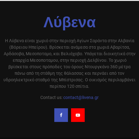
Λύβενα
Η Λύβενα είναι χωριό στην περιοχή Αγίων Σαράντα στην Αλβανία
(Βόρειου Ηπείρου). Βρίσκεται ανάμεσα στα χωριά Αβαρίτσα,
Αρδάσοβα, Μεσοποταμο, και Βελιάχοβο. Υπάγεται διοικητικά στην
επαρχία Μεσοποταμου, στην περιοχή Δελβίνου. Το χωριό
βρίσκεται στους πρόποδες του όρους Ντουργκάνο 360 μέτρα
πάνω από τη στάθμη της θάλασσας και περνάει από τον
υδροηλεκτρικό σταθμό της Μπίστρισας. Ο οικισμός περιλαμβάνει
περίπου 120 σπίτια.
Contact us:
contact@livena.gr