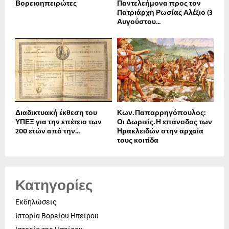
Βορειοηπειρώτες
Παντελεήμονα προς τον
Πατριάρχη Ρωσίας Αλέξιο (3
Αυγούστου...
Διαδικτυακή έκθεση του
Κων. Παπαρρηγόπουλος:
ΥΠΕΞ για την επέτειο των
Οι Δωριείς. Η επάνοδος των
200 ετών από την...
Ηρακλειδών στην αρχαία
τους κοιτίδα
Κατηγορίες
Εκδηλώσεις
Ιστορία Βορείου Ηπείρου