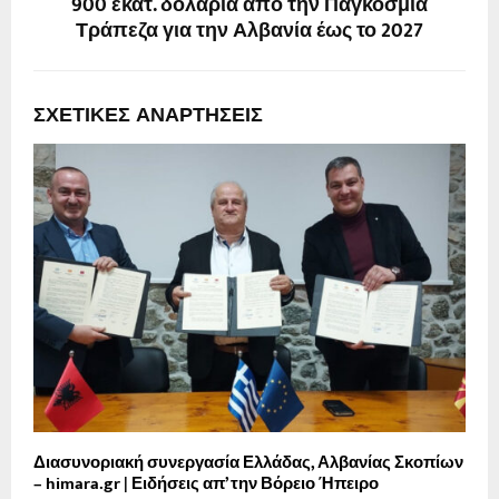
900 εκατ. δολάρια από την Παγκόσμια
Τράπεζα για την Αλβανία έως το 2027
ΣΧΕΤΙΚΈΣ ΑΝΑΡΤΉΣΕΙΣ
Διασυνοριακή συνεργασία Ελλάδας, Αλβανίας Σκοπίων
Ε
– himara.gr | Ειδήσεις απ’ την Βόρειο Ήπειρο