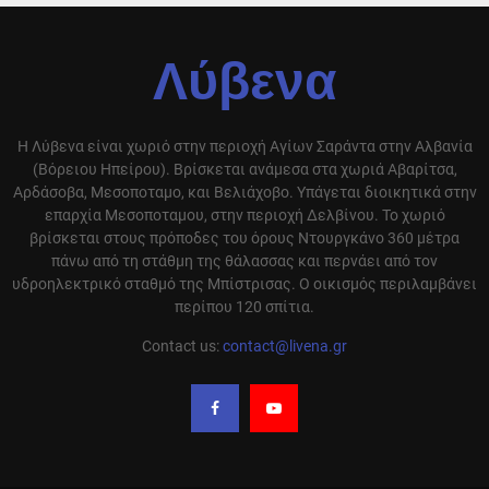
Λύβενα
Η Λύβενα είναι χωριό στην περιοχή Αγίων Σαράντα στην Αλβανία
(Βόρειου Ηπείρου). Βρίσκεται ανάμεσα στα χωριά Αβαρίτσα,
Αρδάσοβα, Μεσοποταμο, και Βελιάχοβο. Υπάγεται διοικητικά στην
επαρχία Μεσοποταμου, στην περιοχή Δελβίνου. Το χωριό
βρίσκεται στους πρόποδες του όρους Ντουργκάνο 360 μέτρα
πάνω από τη στάθμη της θάλασσας και περνάει από τον
υδροηλεκτρικό σταθμό της Μπίστρισας. Ο οικισμός περιλαμβάνει
περίπου 120 σπίτια.
Contact us:
contact@livena.gr