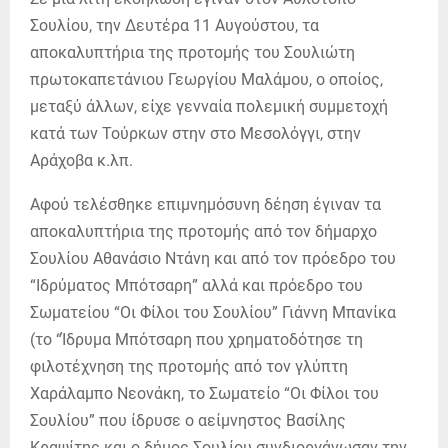
Σουλίου, την Δευτέρα 11 Αυγούστου, τα
αποκαλυπτήρια της προτομής του Σουλιώτη
πρωτοκαπετάνιου Γεωργίου Μαλάμου, ο οποίος,
μεταξύ άλλων, είχε γενναία πολεμική συμμετοχή
κατά των Τούρκων στην στο Μεσολόγγι, στην
Αράχοβα κ.λπ.
Αφού τελέσθηκε επιμνημόσυνη δέηση έγιναν τα
αποκαλυπτήρια της προτομής από τον δήμαρχο
Σουλίου Αθανάσιο Ντάνη και από τον πρόεδρο του
“Ιδρύματος Μπότσαρη” αλλά και πρόεδρο του
Σωματείου “Οι Φίλοι του Σουλίου” Γιάννη Μπανίκα
(το “Ίδρυμα Μπότσαρη που χρηματοδότησε τη
φιλοτέχνηση της προτομής από τον γλύπτη
Χαράλαμπο Νεονάκη, το Σωματείο “Οι Φίλοι του
Σουλίου” που ίδρυσε ο αείμνηστος Βασίλης
Κραψίτης και ο δήμος Σουλίου συνδιοργάνωσαν την