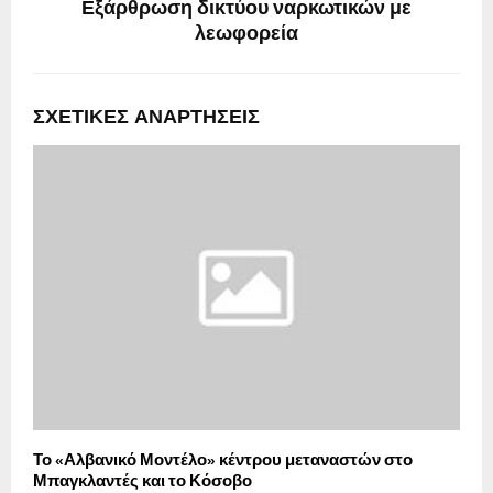
Εξάρθρωση δικτύου ναρκωτικών με
λεωφορεία
ΣΧΕΤΙΚΈΣ ΑΝΑΡΤΉΣΕΙΣ
Το «Αλβανικό Μοντέλο» κέντρου μεταναστών στο
Τ
Μπαγκλαντές και το Κόσοβο