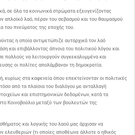
κά, σε όλα τα κοινωνικά στρώματα εξευγενίζοντας
ον απλοϊκό λαό, πέραν του σεβασμού και του θαυμασμού
α του πνεύματος της εποχής του.
ούντας η οποία αντιμετώπιζε αυταρχικά τον λαό
άση και επιβάλλοντας άπνοια του πολιτικού λόγου και
σε πολλούς να λειτουργούν συγκεκαλυμμένα και
ευσης οι πολίτες απολάμβαναν τη δημοκρατία.
λή, κυρίως στα καφενεία όπου επεκτείνονταν οι πολιτικές
τόσο από τα πλαίσια του διαλόγου με ανταλλαγή
τοιχείων και επιστημονικών δεδομένων, κατά τα
στο Κοινοβούλιο μεταξύ των βουλευτών της
σθήματος και λογικής του λαού μας άρχισαν να
ν ελευθεριών (τι οποίες αποθέωνε άλλοτε ο ηθικός