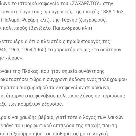
βίωνε το ιστορικό καφενείο του «ΖΑΧΑΡΆΤΟΥ» στην
ουν στα έργα τους οι συγραφείς της εποχής 1888-1963,
Παλαμά, Ψυχάρη κλπ), της Τέχνης (ζωγράφους:
ι πολιτικούς (Βενιζέλο, Παπανδρέου κλπ) .
 λεπτομέρεια ότι ο πλειστάκις πρωθυπουργός της
5, 1963, 1964-1965) το χαρακτήρισε ως «το δεύτερον
ης χώρας».
ερνάκι της Πλάκας, που ήταν σημείο συνάντησης
ποκαταστήσει τώρα η σύγχρονη έκδοση ενός πολύχρωμου
τημα του διαχωρισμού των καφενείων σε κόκκινα,
 κι έπαιρνε ο καφενόβιος πολιτικός λόγος σε περιόδους
αξύ των κομμάτων εξουσίας.
ρα είναι χαώδης βέβαια, γιατί τότε ο λόγος των λαϊκών
ν εσάνς του μορφωτικού επιπέδου της εποχής που τη
και η εξισορρόπηση του αισθήματος με τη λογική.