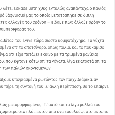
υ λέτε, έσκασε μύτη χθες εντελώς αναπάντεχα ο παλιός
βό ξάφνιασμά μας το οποίο μετατράπηκε σε διπλή
επτες αλλαγές του χρόνου – είδαμε πως άλλαξε άρδην το
συμπεριφοράς του.
ραβάτας του έγινε τώρα σωστό κομψοτέχνημα. Τα νύχτα
σμένα απ’ το αποτσίγαρο, όπως παλιά, και το πουκάμισο
μα ότι είχε πετάξει εκείνο με τα τριμμένα μανίκια)
υ, που έφτανε κάτω απ’ τα γόνατα, λίγα εκατοστά απ’ τα
η των παλιών σκονισμένων.
ιτάξαμε υποψιασμένα ρωτώντας τον παιχνιδιάρικα, αν
υ πήρε τη σύνταξή του. Σ’ άλλη περίπτωση, θα το έπαιρνε
ς μεταμορφωμένος. Γι’ αυτό και τα λίγα μαλλιά του
χωρίστρα στο πλάι, εκτός από ένα τσουλούφι στο μέτωπο