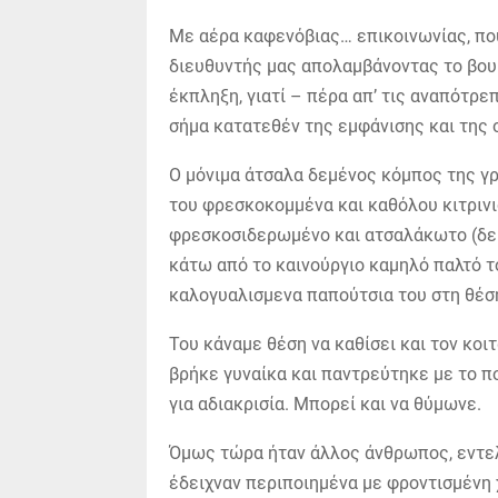
Με αέρα καφενόβιας… επικοινωνίας, πο
διευθυντής μας απολαμβάνοντας το βου
έκπληξη, γιατί – πέρα απ’ τις αναπότρ
σήμα κατατεθέν της εμφάνισης και της 
Ο μόνιμα άτσαλα δεμένος κόμπος της γ
του φρεσκοκομμένα και καθόλου κιτρινι
φρεσκοσιδερωμένο και ατσαλάκωτο (δείγ
κάτω από το καινούργιο καμηλό παλτό το
καλογυαλισμενα παπούτσια του στη θέσ
Του κάναμε θέση να καθίσει και τον κο
βρήκε γυναίκα και παντρεύτηκε με το πο
για αδιακρισία. Μπορεί και να θύμωνε.
Όμως τώρα ήταν άλλος άνθρωπος, εντελώ
έδειχναν περιποιημένα με φροντισμένη 