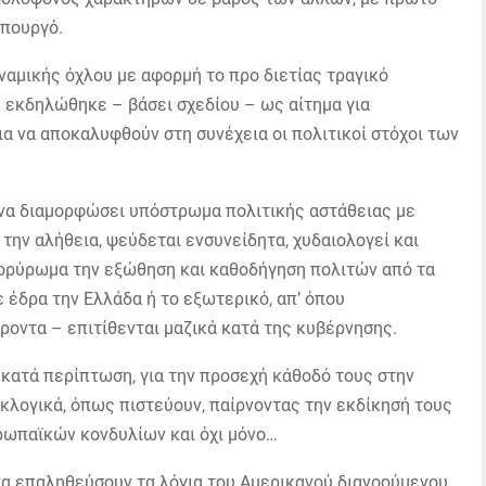
υπουργό.
ναμικής όχλου με αφορμή το προ διετίας τραγικό
 εκδηλώθηκε – βάσει σχεδίου – ως αίτημα για
ια να αποκαλυφθούν στη συνέχεια οι πολιτικοί στόχοι των
να διαμορφώσει υπόστρωμα πολιτικής αστάθειας με
την αλήθεια, ψεύδεται ενσυνείδητα, χυδαιολογεί και
κορύρωμα την εξώθηση και καθοδήγηση πολιτών από τα
ε έδρα την Ελλάδα ή το εξωτερικό, απ’ όπου
οντα – επιτίθενται μαζικά κατά της κυβέρνησης.
, κατά περίπτωση, για την προσεχή κάθοδό τους στην
εκλογικά, όπως πιστεύουν, παίρνοντας την εκδίκησή τους
υρωπαϊκών κονδυλίων και όχι μόνο…
 να επαληθεύσουν τα λόγια του Αμερικανού διανοούμενου