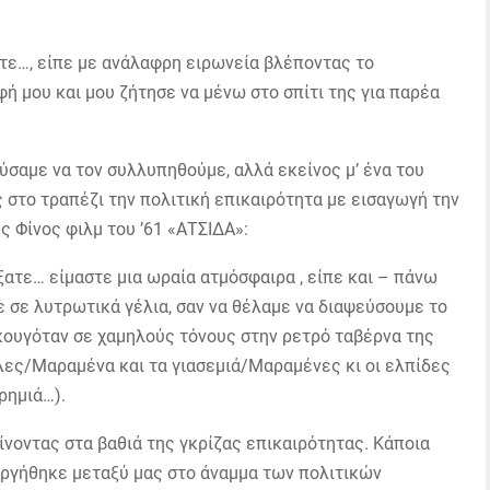
ρεστε…, είπε με ανάλαφρη ειρωνεία βλέποντας το
ή μου και μου ζήτησε να μένω στο σπίτι της για παρέα
ύσαμε να τον συλλυπηθούμε, αλλά εκείνος μ’ ένα του
 στο τραπέζι την πολιτική επικαιρότητα με εισαγωγή την
ς Φίνος φιλμ του ’61 «ΑΤΣΙΔΑ»:
ξατε… είμαστε μια ωραία ατμόσφαιρα , είπε και – πάνω
 σε λυτρωτικά γέλια, σαν να θέλαμε να διαψεύσουμε το
κουγόταν σε χαμηλούς τόνους στην ρετρό ταβέρνα της
όλες/Μαραμένα και τα γιασεμιά/Μαραμένες κι οι ελπίδες
ρημιά…).
νοντας στα βαθιά της γκρίζας επικαιρότητας. Κάποια
ουργήθηκε μεταξύ μας στο άναμμα των πολιτικών