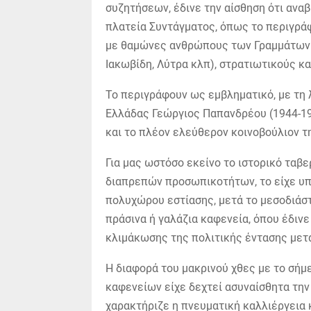
συζητήσεων, έδινε την αίσθηση ότι ανα
πλατεία Συντάγματος, όπως το περιγράφ
με θαμώνες ανθρώπους των Γραμμάτων (
Ιακωβίδη, Λύτρα κλπ), στρατιωτικούς κα
Το περιγράφουν ως εμβληματικό, με τη
Ελλάδας Γεώργιος Παπανδρέου (1944-194
και το πλέον ελεύθερον κοινοβούλιον τ
Για μας ωστόσο εκείνο το ιστορικό ταβ
διαπρεπών προσωπικοτήτων, το είχε υ
πολυχώρου εστίασης, μετά το μεσοδιάσ
πράσινα ή γαλάζια καφενεία, όπου έδινε
κλιμάκωσης της πολιτικής έντασης μετ
Η διαφορά του μακρινού χθες με το σήμε
καφενείων είχε δεχτεί ασυναίσθητα τη
χαρακτήριζε η πνευματική καλλιέργεια 