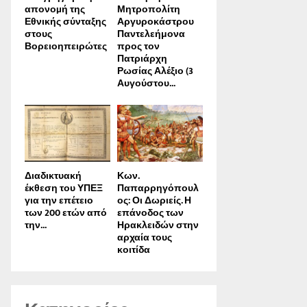
απονοµή της
Μητροπολίτη
Εθνικής σύνταξης
Αργυροκάστρου
στους
Παντελεήμονα
Βορειοηπειρώτες
προς τον
Πατριάρχη
Ρωσίας Αλέξιο (3
Αυγούστου...
Διαδικτυακή
Κων.
έκθεση του ΥΠΕΞ
Παπαρρηγόπουλ
για την επέτειο
ος: Οι Δωριείς. Η
των 200 ετών από
επάνοδος των
την...
Ηρακλειδών στην
αρχαία τους
κοιτίδα