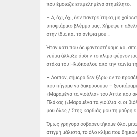
που έμοιαζε επιμελημένα ατημέλητο.
– Α, όχι, όχι, δεν παντρεύτηκα, μη χαί
υποψιάρικο βλέμμα μας. Χήρεψε η αδελφ
στην ίδια και τα ανίψια μου…
Ήταν κάτι που δε φανταστήκαμε και σπε
νεύμα άλλαξε άρδην το κλίμα φέρνοντας
ατάκα του Ηλιόπουλου από την ταινία τη
– Λοιπόν, σήμερα δεν ξέρω αν το προσέ
που πήγαμε να δακρύσουμε – ξεσπάσαμε
«Μαραμένα τα γιούλια» του Αττίκ που α
Πλάκας («Μαραμένα τα γιούλια κι οι βι
μου όλες / Στης καρδιάς μου τη μαύρη ε
Όμως γρήγορα σοβαρευτήκαμε όλοι μπαί
στιγμή μάλιστα, το όλο κλίμα που δημι