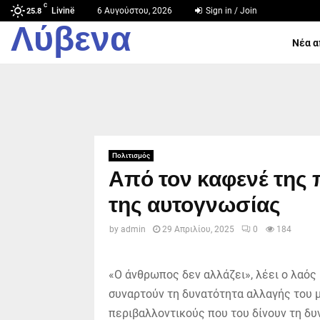
C
Livinë
6 Αυγούστου, 2026
Sign in / Join
25.8
Λύβενα
Νέα α
Πολιτισμός
Από τον καφενέ της 
της αυτογνωσίας
by
admin
29 Απριλίου, 2025
0
184
«Ο άνθρωπος δεν αλλάζει», λέει ο λαός 
συναρτούν τη δυνατότητα αλλαγής του μ
περιβαλλοντικούς που του δίνουν τη δυ