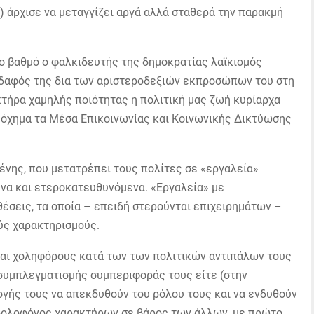
 άρχισε να μεταγγίζει αργά αλλά σταθερά την παρακμή
ο βαθμό ο φαλκιδευτής της δημοκρατίας λαϊκισμός
 έδαφός της δια των αριστεροδεξιών εκπροσώπων του στη
τήρα χαμηλής ποιότητας η πολιτική μας ζωή κυρίαρχα
ι όχημα τα Μέσα Επικοινωνίας και Κοινωνικής Δικτύωσης
ένης, που μετατρέπει τους πολίτες σε «εργαλεία»
α και ετεροκατευθυνόμενα. «Εργαλεία» με
έσεις, τα οποία – επειδή στερούνται επιχειρημάτων –
ύς χαρακτηρισμούς.
αι χοληφόρους κατά των των πολιτικών αντιπάλων τους
 συμπλεγματισμής συμπεριφοράς τους είτε (στην
γής τους να απεκδυθούν του ρόλου τους και να ενδυθούν
 δολοφόνος χαρακτήρων σε βάρος των άλλων, με πρώτο