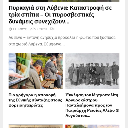
Πυρκαγιά στη Λύβενα: Καταστροφή σε
τρία σπίτια – Οι πυροσβεστικές
δυνάμεις συνεχίζουν...
11 Σεπτεμβρίου, 2023
0
Λύβενα – Έντονη ανησυχία προκαλεί η φωτιά που ξέσπασε
στο χωριό Λύβενα. Σύμφωνα...
Πιο γρήγορα η απονοµή
Έκκληση του Μητροπολίτη
της Εθνικής σύνταξης στους
Αργυροκάστρου
Βορειοηπειρώτες
Παντελεήμονα προς τον
Πατριάρχη Ρωσίας Αλέξιο (3
Αυγούστου...