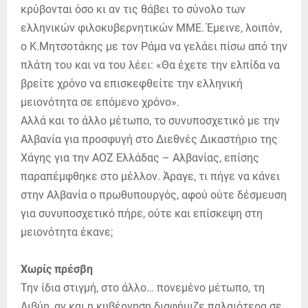
κρύβονται όσο κι αν τις θάβει το σύνολο των
ελληνικών φιλοκυβερνητικών ΜΜΕ. Έμεινε, λοιπόν,
ο Κ.Μητσοτάκης με τον Ράμα να γελάει πίσω από την
πλάτη του και να του λέει: «Θα έχετε την ελπίδα να
βρείτε χρόνο να επισκεφθείτε την ελληνική
μειονότητα σε επόμενο χρόνο».
Αλλά και το άλλο μέτωπο, το συνυποσχετικό με την
Αλβανία για προσφυγή στο Διεθνές Δικαστήριο της
Χάγης για την ΑΟΖ Ελλάδας – Αλβανίας, επίσης
παραπέμφθηκε στο μέλλον. Άραγε, τι πήγε να κάνει
στην Αλβανία ο πρωθυπουργός, αφού ούτε δέσμευση
για συνυποσχετικό πήρε, ούτε και επίσκεψη στη
μειονότητα έκανε;
Χωρίς πρέσβη
Την ίδια στιγμή, στο άλλο… πονεμένο μέτωπο, τη
Λιβύη, αν και η κυβέρνηση διαφήμιζε παλαιότερα σε