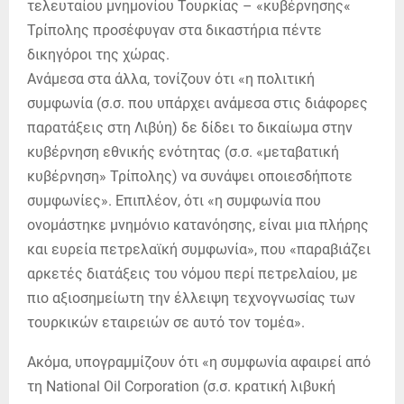
τελευταίου μνημονίου Τουρκίας – «κυβέρνησης«
Τρίπολης προσέφυγαν στα δικαστήρια πέντε
δικηγόροι της χώρας.
Ανάμεσα στα άλλα, τονίζουν ότι «η πολιτική
συμφωνία (σ.σ. που υπάρχει ανάμεσα στις διάφορες
παρατάξεις στη Λιβύη) δε δίδει το δικαίωμα στην
κυβέρνηση εθνικής ενότητας (σ.σ. «μεταβατική
κυβέρνηση» Τρίπολης) να συνάψει οποιεσδήποτε
συμφωνίες». Επιπλέον, ότι «η συμφωνία που
ονομάστηκε μνημόνιο κατανόησης, είναι μια πλήρης
και ευρεία πετρελαϊκή συμφωνία», που «παραβιάζει
αρκετές διατάξεις του νόμου περί πετρελαίου, με
πιο αξιοσημείωτη την έλλειψη τεχνογνωσίας των
τουρκικών εταιρειών σε αυτό τον τομέα».
Ακόμα, υπογραμμίζουν ότι «η συμφωνία αφαιρεί από
τη National Oil Corporation (σ.σ. κρατική λιβυκή