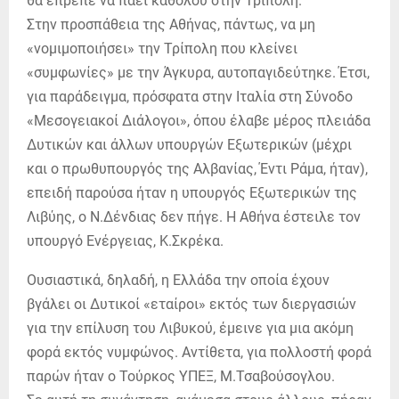
θα έπρεπε να πάει καθόλου στην Τρίπολη.
Στην προσπάθεια της Αθήνας, πάντως, να μη
«νομιμοποιήσει» την Τρίπολη που κλείνει
«συμφωνίες» με την Άγκυρα, αυτοπαγιδεύτηκε. Έτσι,
για παράδειγμα, πρόσφατα στην Ιταλία στη Σύνοδο
«Μεσογειακοί Διάλογοι», όπου έλαβε μέρος πλειάδα
Δυτικών και άλλων υπουργών Εξωτερικών (μέχρι
και ο πρωθυπουργός της Αλβανίας, Έντι Ράμα, ήταν),
επειδή παρούσα ήταν η υπουργός Εξωτερικών της
Λιβύης, ο Ν.Δένδιας δεν πήγε. Η Αθήνα έστειλε τον
υπουργό Ενέργειας, Κ.Σκρέκα.
Ουσιαστικά, δηλαδή, η Ελλάδα την οποία έχουν
βγάλει οι Δυτικοί «εταίροι» εκτός των διεργασιών
για την επίλυση του Λιβυκού, έμεινε για μια ακόμη
φορά εκτός νυμφώνος. Αντίθετα, για πολλοστή φορά
παρών ήταν ο Τούρκος ΥΠΕΞ, Μ.Τσαβούσογλου.