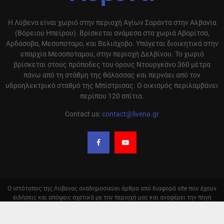
Η Λύβενα είναι χωριό στην περιοχή Αγίων Σαράντα στην Αλβανία
(Βόρειου Ηπείρου). Βρίσκεται ανάμεσα στα χωριά Αβαρίτσα,
Αρδάσοβα, Μεσοποταμο, και Βελιάχοβο. Υπάγεται διοικητικά στην
επαρχία Μεσοποταμου, στην περιοχή Δελβίνου. Το χωριό
βρίσκεται στους πρόποδες του όρους Ντουργκάνο 360 μέτρα
πάνω από τη στάθμη της θάλασσας και περνάει από τον
υδροηλεκτρικό σταθμό της Μπίστρισας. Ο οικισμός περιλαμβάνει
περίπου 120 σπίτια.
Contact us:
contact@livena.gr
Ο ιστότοπος της Λύβενας αναδημοσιεύει άρθρα από διαφορά site που έχουν
ειδήσεις και απόψεις σχετικά με την περιοχή μας και αναφέρει την πηγή
αυτόν. Σε καμία περίπτωση δεν υιοθετούμε τις απόψεις αυτόν. Οι
αναδημοσιεύσεις γίνονται με αυτόματο τρόπο και δεν ελέγχονται από την