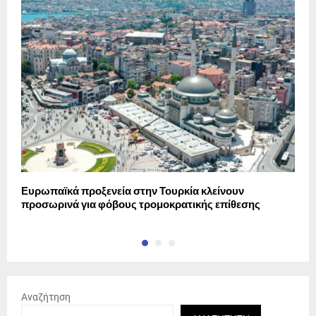
Ευρωπαϊκά προξενεία στην Τουρκία κλείνουν
Η
προσωρινά για φόβους τρομοκρατικής επίθεσης
h
Αναζήτηση