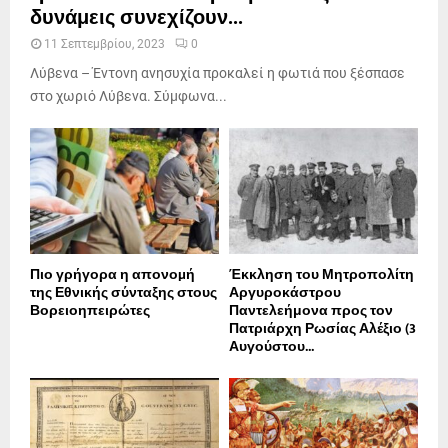
δυνάμεις συνεχίζουν...
11 Σεπτεμβρίου, 2023
0
Λύβενα – Έντονη ανησυχία προκαλεί η φωτιά που ξέσπασε
στο χωριό Λύβενα. Σύμφωνα...
Πιο γρήγορα η απονοµή
Έκκληση του Μητροπολίτη
της Εθνικής σύνταξης στους
Αργυροκάστρου
Βορειοηπειρώτες
Παντελεήμονα προς τον
Πατριάρχη Ρωσίας Αλέξιο (3
Αυγούστου...