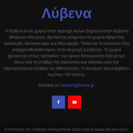
Λύβενα
Η Λύβενα είναι χωριό στην περιοχή Αγίων Σαράντα στην Αλβανία
(Βόρειου Ηπείρου). Βρίσκεται ανάμεσα στα χωριά Αβαρίτσα,
Αρδάσοβα, Μεσοποταμο, και Βελιάχοβο. Υπάγεται διοικητικά στην
επαρχία Μεσοποταμου, στην περιοχή Δελβίνου. Το χωριό
βρίσκεται στους πρόποδες του όρους Ντουργκάνο 360 μέτρα
πάνω από τη στάθμη της θάλασσας και περνάει από τον
υδροηλεκτρικό σταθμό της Μπίστρισας. Ο οικισμός περιλαμβάνει
περίπου 120 σπίτια.
Contact us:
contact@livena.gr
Ο ιστότοπος της Λύβενας αναδημοσιεύει άρθρα από διαφορά site που έχουν