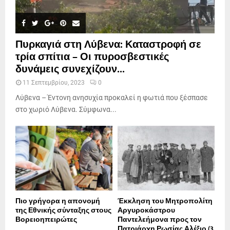
Πυρκαγιά στη Λύβενα: Καταστροφή σε
τρία σπίτια – Οι πυροσβεστικές
δυνάμεις συνεχίζουν...
11 Σεπτεμβρίου, 2023
0
Λύβενα – Έντονη ανησυχία προκαλεί η φωτιά που ξέσπασε
στο χωριό Λύβενα. Σύμφωνα...
Πιο γρήγορα η απονοµή
Έκκληση του Μητροπολίτη
της Εθνικής σύνταξης στους
Αργυροκάστρου
Βορειοηπειρώτες
Παντελεήμονα προς τον
Πατριάρχη Ρωσίας Αλέξιο (3