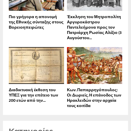
Πιο γρήγορα η απονοµή
Έκκληση του Μητροπολίτη
της Εθνικής σύνταξης στους
Αργυροκάστρου
Βορειοηπειρώτες
Παντελεήμονα προς τον
Πατριάρχη Ρωσίας Αλέξιο (3
Αυγούστου...
Διαδικτυακή έκθεση του
Κων. Παπαρρηγόπουλος:
ΥΠΕΞ για την επέτειο των
Οι Δωριείς. Η επάνοδος των
200 ετών από την...
Ηρακλειδών στην αρχαία
τους κοιτίδα