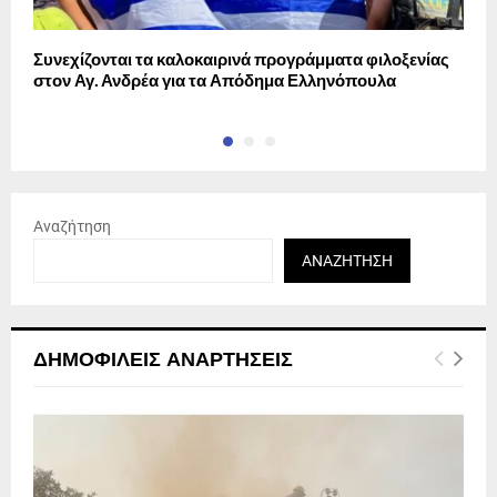
Συνεχίζονται τα καλοκαιρινά προγράμματα φιλοξενίας
Σ
στον Αγ. Ανδρέα για τα Απόδημα Ελληνόπουλα
Β
Αναζήτηση
ΑΝΑΖΉΤΗΣΗ
ΔΗΜΟΦΙΛΕΊΣ ΑΝΑΡΤΉΣΕΙΣ