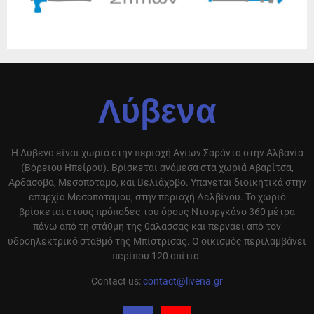
Λύβενα
Η Λύβενα είναι χωριό στην περιοχή Αγίων Σαράντα στην Αλβανία
(Βόρειου Ηπείρου). Βρίσκεται ανάμεσα στα χωριά Αβαρίτσα,
Αρδάσοβα, Μεσοποταμο, και Βελιάχοβο. Υπάγεται διοικητικά στην
επαρχία Μεσοποταμου, στην περιοχή Δελβίνου. Το χωριό
βρίσκεται στους πρόποδες του όρους Ντουργκάνο 360 μέτρα
πάνω από τη στάθμη της θάλασσας και περνάει από τον
υδροηλεκτρικό σταθμό της Μπίστρισας. Ο οικισμός περιλαμβάνει
περίπου 120 σπίτια.
Contact us:
contact@livena.gr