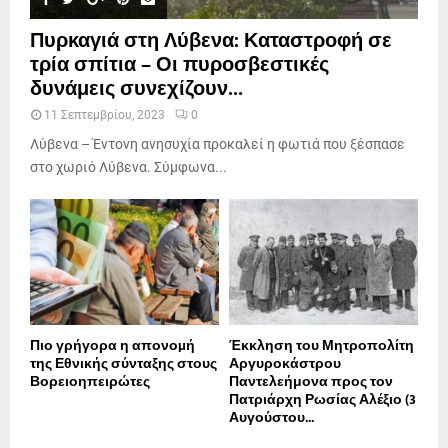
Πυρκαγιά στη Λύβενα: Καταστροφή σε
τρία σπίτια – Οι πυροσβεστικές
δυνάμεις συνεχίζουν...
11 Σεπτεμβρίου, 2023
0
Λύβενα – Έντονη ανησυχία προκαλεί η φωτιά που ξέσπασε
στο χωριό Λύβενα. Σύμφωνα...
Πιο γρήγορα η απονοµή
Έκκληση του Μητροπολίτη
της Εθνικής σύνταξης στους
Αργυροκάστρου
Βορειοηπειρώτες
Παντελεήμονα προς τον
Πατριάρχη Ρωσίας Αλέξιο (3
Αυγούστου...