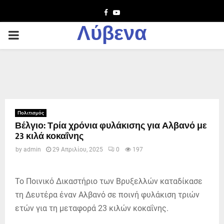
Facebook
Youtube
Λύβενα
PRIMARY
MENU
Πολιτισμός
Βέλγιο: Τρία χρόνια φυλάκισης για Αλβανό με
23 κιλά κοκαΐνης
by
admin
29 Απριλίου, 2025
0
197
Το Ποινικό Δικαστήριο των Βρυξελλών καταδίκασε
τη Δευτέρα έναν Αλβανό σε ποινή φυλάκιση τριών
ετών για τη μεταφορά 23 κιλών κοκαΐνης.