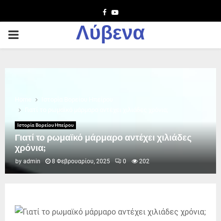
Facebook
Youtube
Λύβενα
PRIMARY
MENU
Home
Ιστορία Βορείου Ηπείρου
Γιατί το ρωμαϊκό μάρμαρο αντέχει χιλιάδες χρόνια;
Ιστορία Βορείου Ηπείρου
Γιατί το ρωμαϊκό μάρμαρο αντέχει χιλιάδες
χρόνια;
by
admin
8 Φεβρουαρίου, 2025
0
202