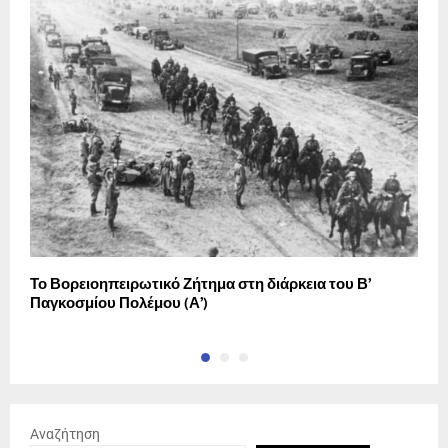
Το Βορειοηπειρωτικό Ζήτημα στη διάρκεια του Β’
Ο
Παγκοσμίου Πολέμου (Α’)
Αναζήτηση