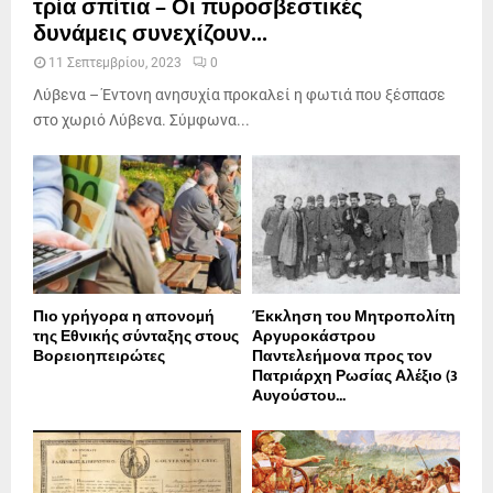
τρία σπίτια – Οι πυροσβεστικές
δυνάμεις συνεχίζουν...
11 Σεπτεμβρίου, 2023
0
Λύβενα – Έντονη ανησυχία προκαλεί η φωτιά που ξέσπασε
στο χωριό Λύβενα. Σύμφωνα...
Πιο γρήγορα η απονοµή
Έκκληση του Μητροπολίτη
της Εθνικής σύνταξης στους
Αργυροκάστρου
Βορειοηπειρώτες
Παντελεήμονα προς τον
Πατριάρχη Ρωσίας Αλέξιο (3
Αυγούστου...