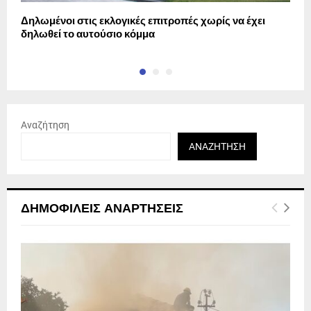
Δηλωμένοι στις εκλογικές επιτροπές χωρίς να έχει
Ε
δηλωθεί το αυτούσιο κόμμα
μ
Αναζήτηση
ΑΝΑΖΉΤΗΣΗ
ΔΗΜΟΦΙΛΕΊΣ ΑΝΑΡΤΉΣΕΙΣ