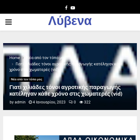
Facebook
Youtube
Λύβενα
PRIMARY
MENU
Home
Νέα από τον τόπο μας
Γιατί χιλιάδες τόνοι αγροτικής παραγωγής κατέληγαν κάθε
χρόνο στις χωματερές (vid)
Νέα από τον τόπο μας
Γιατί χιλιάδες τόνοι αγροτικής παραγωγής
κατέληγαν κάθε χρόνο στις χωματερές (vid)
by
admin
4 Ιανουαρίου, 2023
0
322