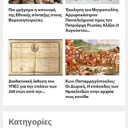
Πιο γρήγορα η απονοµή
Έκκληση του Μητροπολίτη
της Εθνικής σύνταξης στους
Αργυροκάστρου
Βορειοηπειρώτες
Παντελεήμονα προς τον
Πατριάρχη Ρωσίας Αλέξιο (3
Αυγούστου...
Διαδικτυακή έκθεση του
Κων. Παπαρρηγόπουλος:
ΥΠΕΞ για την επέτειο των
Οι Δωριείς. Η επάνοδος των
200 ετών από την...
Ηρακλειδών στην αρχαία
τους κοιτίδα
Κατηγορίες