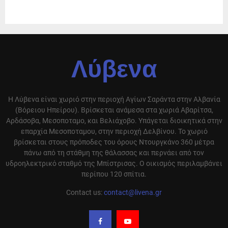
Λύβενα
Η Λύβενα είναι χωριό στην περιοχή Αγίων Σαράντα στην Αλβανία
(Βόρειου Ηπείρου). Βρίσκεται ανάμεσα στα χωριά Αβαρίτσα,
Αρδάσοβα, Μεσοποταμο, και Βελιάχοβο. Υπάγεται διοικητικά στην
επαρχία Μεσοποταμου, στην περιοχή Δελβίνου. Το χωριό
βρίσκεται στους πρόποδες του όρους Ντουργκάνο 360 μέτρα
πάνω από τη στάθμη της θάλασσας και περνάει από τον
υδροηλεκτρικό σταθμό της Μπίστρισας. Ο οικισμός περιλαμβάνει
περίπου 120 σπίτια.
Contact us:
contact@livena.gr