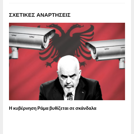
ΣΧΕΤΙΚΈΣ ΑΝΑΡΤΉΣΕΙΣ
Η κυβέρνηση Ράμα βυθίζεται σε σκάνδαλα
Σ
τ