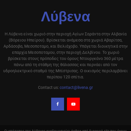
Λύβενα
Η Λύβενα είναι χωριό στην περιοχή Αγίων Σαράντα στην Αλβανία
(Βόρειου Ηπείρου). Βρίσκεται ανάμεσα στα χωριά Αβαρίτσα,
Αρδάσοβα, Μεσοποταμο, και Βελιάχοβο. Υπάγεται διοικητικά στην
επαρχία Μεσοποταμου, στην περιοχή Δελβίνου. Το χωριό
βρίσκεται στους πρόποδες του όρους Ντουργκάνο 360 μέτρα
πάνω από τη στάθμη της θάλασσας και περνάει από τον
υδροηλεκτρικό σταθμό της Μπίστρισας. Ο οικισμός περιλαμβάνει
περίπου 120 σπίτια.
Contact us:
contact@livena.gr
Ο ιστότοπος της Λύβενας αναδημοσιεύει άρθρα από διαφορά site που έχουν