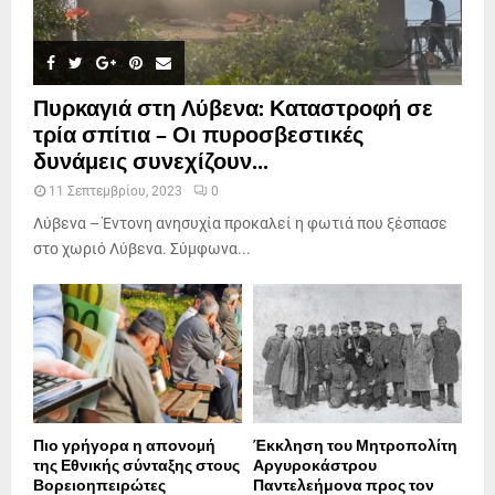
Πυρκαγιά στη Λύβενα: Καταστροφή σε
τρία σπίτια – Οι πυροσβεστικές
δυνάμεις συνεχίζουν...
11 Σεπτεμβρίου, 2023
0
Λύβενα – Έντονη ανησυχία προκαλεί η φωτιά που ξέσπασε
στο χωριό Λύβενα. Σύμφωνα...
Πιο γρήγορα η απονοµή
Έκκληση του Μητροπολίτη
της Εθνικής σύνταξης στους
Αργυροκάστρου
Βορειοηπειρώτες
Παντελεήμονα προς τον