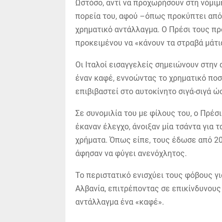
Ωστόσο, αντί να προχωρήσουν στη νόμιμη
πορεία του, αφού –όπως προκύπτει από
χρηματικό αντάλλαγμα. Ο Πρέσι τους πρ
προκειμένου να «κάνουν τα στραβά μάτι
Οι Ιταλοί εισαγγελείς σημειώνουν στην
έναν καφέ, εννοώντας το χρηματικό ποσό
επιβιβαστεί στο αυτοκίνητο σιγά-σιγά ώ
Σε συνομιλία του με φίλους του, ο Πρέ
έκαναν έλεγχο, άνοιξαν μία τσάντα για τ
χρήματα. Όπως είπε, τους έδωσε από 20
άφησαν να φύγει ανενόχλητος.
Το περιστατικό ενισχύει τους φόβους γι
Αλβανία, επιτρέποντας σε επικίνδυνου
αντάλλαγμα ένα «καφέ».