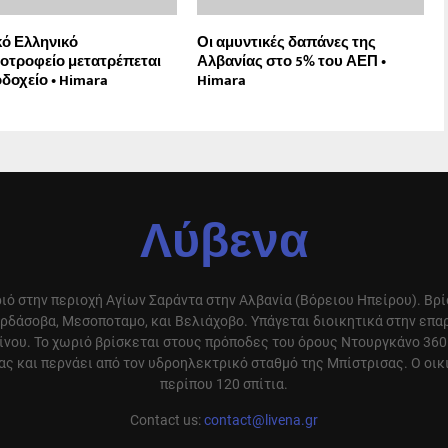
κό Ελληνικό
Οι αμυντικές δαπάνες της
τροφείο μετατρέπεται
Αλβανίας στο 5% του ΑΕΠ •
οδοχείο • Himara
Himara
Λύβενα
ιό στην περιοχή Αγίων Σαράντα στην Αλβανία (Βόρειου Ηπείρου). Βρ
ρδάσοβα, Μεσοποταμο, και Βελιάχοβο. Υπάγεται διοικητικά στην επ
ίνου. Το χωριό βρίσκεται στους πρόποδες του όρους Ντουργκάνο 360
ς και περνάει από τον υδροηλεκτρικό σταθμό της Μπίστρισας. Ο οικ
περίπου 120 σπίτια.
Contact us:
contact@livena.gr