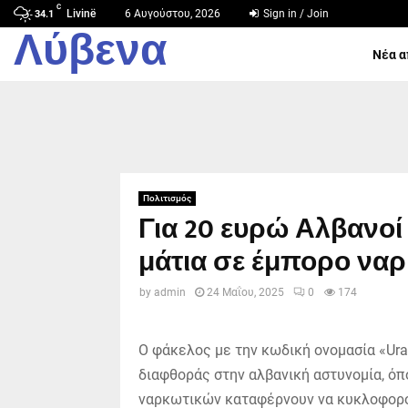
C
Livinë
6 Αυγούστου, 2026
Sign in / Join
34.1
Λύβενα
Νέα α
Πολιτισμός
Για 20 ευρώ Αλβανοί
μάτια σε έμπορο ναρ
by
admin
24 Μαΐου, 2025
0
174
Ο φάκελος με την κωδική ονομασία «Ur
διαφθοράς στην αλβανική αστυνομία, όπ
ναρκωτικών καταφέρνουν να κυκλοφορο