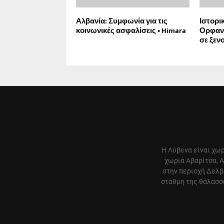
Αλβανία: Συμφωνία για τις
Ιστορι
κοινωνικές ασφαλίσεις • Himara
Ορφανο
σε ξεν
Η Λύβενα είναι χωρ
χωριά Αβαρίτσα, Α
στην περιοχή Δελβ
στάθμη της θάλασσα