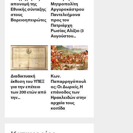
απονοµή της
Μητροπολίτη
Εθνικής σύνταξης
Αργυροκάστρου
στους
Παντελεήμονα
Βορειοηπειρώτες
προς τον
Πατριάρχη
Ρωσίας Αλέξιο (3
Αυγούστου...
Διαδικτυακή
Κων.
έκθεση του ΥΠΕΞ
Παπαρρηγόπουλ
για την επέτειο
ος: Οι Δωριείς. Η
των 200 ετών από
επάνοδος των
την...
Ηρακλειδών στην
αρχαία τους
κοιτίδα