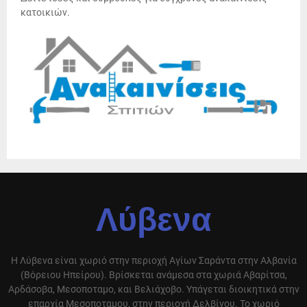
κατοικιών.
Λύβενα
Η Λύβενα είναι χωριό στην περιοχή Αγίων Σαράντα στην Αλβανία
(Βόρειου Ηπείρου). Βρίσκεται ανάμεσα στα χωριά Αβαρίτσα,
Αρδάσοβα, Μεσοποταμο, και Βελιάχοβο. Υπάγεται διοικητικά στην
επαρχία Μεσοποταμου, στην περιοχή Δελβίνου. Το χωριό