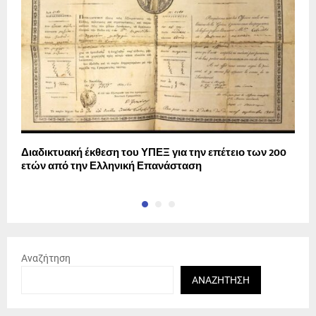
Διαδικτυακή έκθεση του ΥΠΕΞ για την επέτειο των 200
Α
ετών από την Ελληνική Επανάσταση
χ
Αναζήτηση
ΑΝΑΖΉΤΗΣΗ