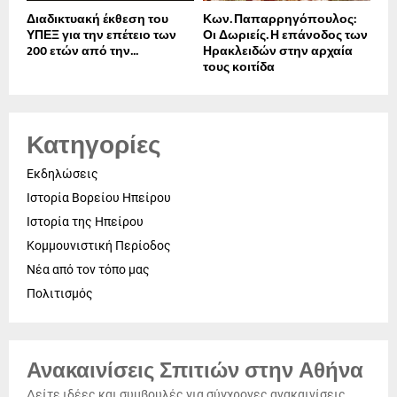
Διαδικτυακή έκθεση του
Κων. Παπαρρηγόπουλος:
ΥΠΕΞ για την επέτειο των
Οι Δωριείς. Η επάνοδος των
200 ετών από την...
Ηρακλειδών στην αρχαία
τους κοιτίδα
Κατηγορίες
Εκδηλώσεις
Ιστορία Βορείου Ηπείρου
Ιστορία της Ηπείρου
Κομμουνιστική Περίοδος
Νέα από τον τόπο μας
Πολιτισμός
Ανακαινίσεις Σπιτιών στην Αθήνα
Δείτε ιδέες και συμβουλές για σύγχρονες ανακαινίσεις