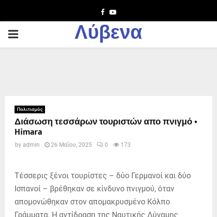
Facebook
Youtube
Λύβενα
PRIMARY
MENU
Πολιτισμός
Διάσωση τεσσάρων τουριστών απο πνιγμό •
Himara
by
admin
26 Μαΐου, 2025
0
173
Τέσσερις ξένοι τουρίστες – δύο Γερμανοί και δύο
Ισπανοί – βρέθηκαν σε κίνδυνο πνιγμού, όταν
απομονώθηκαν στον απομακρυσμένο Κόλπο
Γράμματα. Η αντίδραση της Ναυτικής Δύναμης