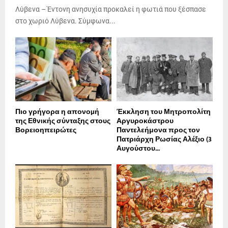
Λύβενα – Έντονη ανησυχία προκαλεί η φωτιά που ξέσπασε
στο χωριό Λύβενα. Σύμφωνα...
Πιο γρήγορα η απονοµή
Έκκληση του Μητροπολίτη
της Εθνικής σύνταξης στους
Αργυροκάστρου
Βορειοηπειρώτες
Παντελεήμονα προς τον
Πατριάρχη Ρωσίας Αλέξιο (3
Αυγούστου...