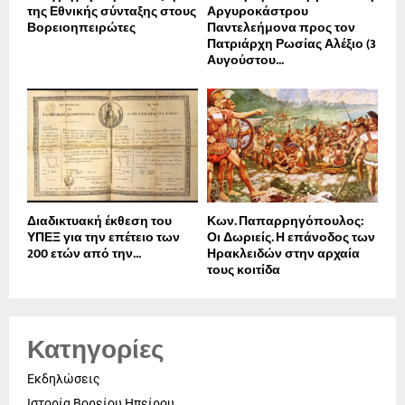
της Εθνικής σύνταξης στους
Αργυροκάστρου
Βορειοηπειρώτες
Παντελεήμονα προς τον
Πατριάρχη Ρωσίας Αλέξιο (3
Αυγούστου...
Διαδικτυακή έκθεση του
Κων. Παπαρρηγόπουλος:
ΥΠΕΞ για την επέτειο των
Οι Δωριείς. Η επάνοδος των
200 ετών από την...
Ηρακλειδών στην αρχαία
τους κοιτίδα
Κατηγορίες
Εκδηλώσεις
Ιστορία Βορείου Ηπείρου