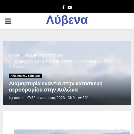
Facebook
Youtube
Λύβενα
PRIMARY
MENU
Home
Νέα από τον τόπο μας
Διαμαρτυρία ενάντια στην κατασκευή αεροδρομίου στην
Αυλώνα
Νέα από τον τόπο μας
Διαμαρτυρία ενάντια στην κατασκευή
αεροδρομίου στην Αυλώνα
by
admin
30 Ιανουαρίου, 2023
0
301