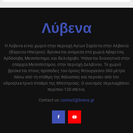
Λύβενα
Η Λύβενα είναι χωριό στην περιοχή Αγίων Σαράντα στην Αλβανία
(Βόρειου Ηπείρου). Βρίσκεται ανάμεσα στα χωριά Αβαρίτσα,
Αρδάσοβα, Μεσοποταμο, και Βελιάχοβο. Υπάγεται διοικητικά στην
επαρχία Μεσοποταμου, στην περιοχή Δελβίνου. Το χωριό
βρίσκεται στους πρόποδες του όρους Ντουργκάνο 360 μέτρα
πάνω από τη στάθμη της θάλασσας και περνάει από τον
υδροηλεκτρικό σταθμό της Μπίστρισας. Ο οικισμός περιλαμβάνει
περίπου 120 σπίτια.
Contact us:
contact@livena.gr