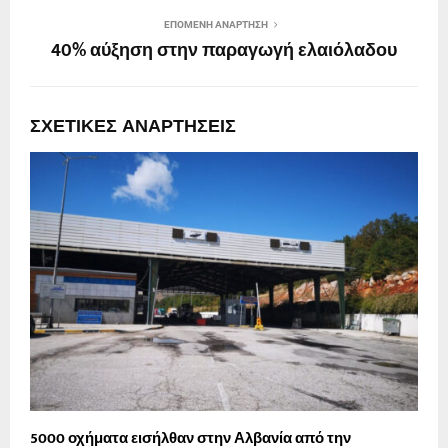
ΕΠΌΜΕΝΗ ΑΝΆΡΤΗΣΗ
40% αύξηση στην παραγωγή ελαιόλαδου
ΣΧΕΤΙΚΈΣ ΑΝΑΡΤΉΣΕΙΣ
5000 οχήματα εισήλθαν στην Αλβανία από την
Τ