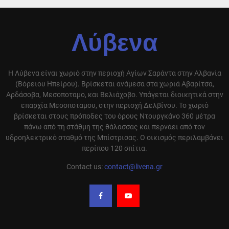
Λύβενα
Η Λύβενα είναι χωριό στην περιοχή Αγίων Σαράντα στην Αλβανία
(Βόρειου Ηπείρου). Βρίσκεται ανάμεσα στα χωριά Αβαρίτσα,
Αρδάσοβα, Μεσοποταμο, και Βελιάχοβο. Υπάγεται διοικητικά στην
επαρχία Μεσοποταμου, στην περιοχή Δελβίνου. Το χωριό
βρίσκεται στους πρόποδες του όρους Ντουργκάνο 360 μέτρα
πάνω από τη στάθμη της θάλασσας και περνάει από τον
υδροηλεκτρικό σταθμό της Μπίστρισας. Ο οικισμός περιλαμβάνει
περίπου 120 σπίτια.
Contact us:
contact@livena.gr