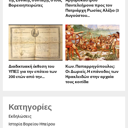
της Εθνικής σύνταξης στους
Αργυροκάστρου
Βορειοηπειρώτες
Παντελεήμονα προς τον
Πατριάρχη Ρωσίας Αλέξιο (3
Αυγούστου...
Διαδικτυακή έκθεση του
Κων. Παπαρρηγόπουλος:
ΥΠΕΞ για την επέτειο των
Οι Δωριείς. Η επάνοδος των
200 ετών από την...
Ηρακλειδών στην αρχαία
τους κοιτίδα
Κατηγορίες
Εκδηλώσεις
Ιστορία Βορείου Ηπείρου