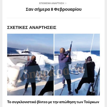
ΕΠΌΜΕΝΗ ΑΝΆΡΤΗΣΗ
Σαν σήμερα 8 Φεβρουαρίου
ΣΧΕΤΙΚΈΣ ΑΝΑΡΤΉΣΕΙΣ
Το συγκλονιστικό βίντεο με την απώθηση των Τούρκων
Ω
α