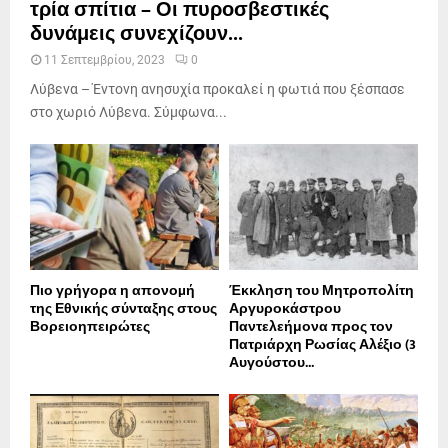
τρία σπίτια – Οι πυροσβεστικές
δυνάμεις συνεχίζουν...
11 Σεπτεμβρίου, 2023
0
Λύβενα – Έντονη ανησυχία προκαλεί η φωτιά που ξέσπασε
στο χωριό Λύβενα. Σύμφωνα...
Πιο γρήγορα η απονοµή
Έκκληση του Μητροπολίτη
της Εθνικής σύνταξης στους
Αργυροκάστρου
Βορειοηπειρώτες
Παντελεήμονα προς τον
Πατριάρχη Ρωσίας Αλέξιο (3
Αυγούστου...