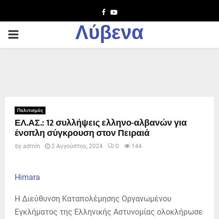
Facebook
Youtube
Λύβενα
PRIMARY
MENU
Πολιτισμός
ΕΛ.ΑΣ.: 12 συλλήψεις ελληνο-αλβανών για
ένοπλη σύγκρουση στον Πειραιά
by
admin
2 Αυγούστου, 2024
0
144
Himara
Η Διεύθυνση Καταπολέμησης Οργανωμένου
Εγκλήματος της Ελληνικής Αστυνομίας ολοκλήρωσε