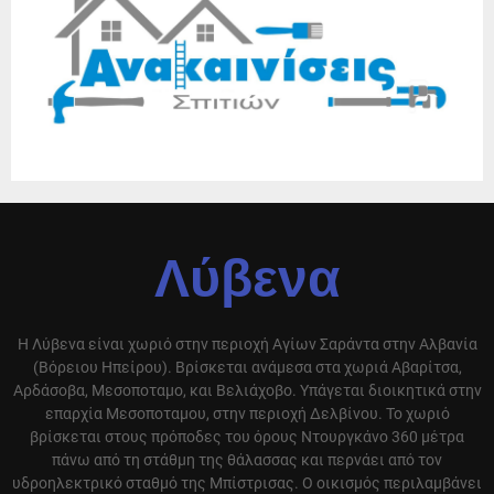
Λύβενα
Η Λύβενα είναι χωριό στην περιοχή Αγίων Σαράντα στην Αλβανία
(Βόρειου Ηπείρου). Βρίσκεται ανάμεσα στα χωριά Αβαρίτσα,
Αρδάσοβα, Μεσοποταμο, και Βελιάχοβο. Υπάγεται διοικητικά στην
επαρχία Μεσοποταμου, στην περιοχή Δελβίνου. Το χωριό
βρίσκεται στους πρόποδες του όρους Ντουργκάνο 360 μέτρα
πάνω από τη στάθμη της θάλασσας και περνάει από τον
υδροηλεκτρικό σταθμό της Μπίστρισας. Ο οικισμός περιλαμβάνει