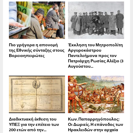
Πιο γρήγορα η απονοµή
Έκκληση του Μητροπολίτη
της Εθνικής σύνταξης στους
Αργυροκάστρου
Βορειοηπειρώτες
Παντελεήμονα προς τον
Πατριάρχη Ρωσίας Αλέξιο (3
Αυγούστου...
Διαδικτυακή έκθεση του
Κων. Παπαρρηγόπουλος:
ΥΠΕΞ για την επέτειο των
Οι Δωριείς. Η επάνοδος των
200 ετών από την...
Ηρακλειδών στην αρχαία