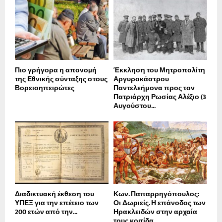
Πιο γρήγορα η απονοµή
Έκκληση του Μητροπολίτη
της Εθνικής σύνταξης στους
Αργυροκάστρου
Βορειοηπειρώτες
Παντελεήμονα προς τον
Πατριάρχη Ρωσίας Αλέξιο (3
Αυγούστου...
Διαδικτυακή έκθεση του
Κων. Παπαρρηγόπουλος:
ΥΠΕΞ για την επέτειο των
Οι Δωριείς. Η επάνοδος των
200 ετών από την...
Ηρακλειδών στην αρχαία
τους κοιτίδα