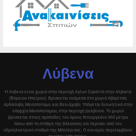
Λύβενα
Η Λύβενα είναι χωριό στην περιοχή Αγίων Σαράντα στην Αλβανία
(Βόρειου Ηπείρου). Βρίσκεται ανάμεσα στα χωριά Αβαρίτσα,
Αρδάσοβα, Μεσοποταμο, και Βελιάχοβο. Υπάγεται διοικητικά στην
επαρχία Μεσοποταμου, στην περιοχή Δελβίνου. Το χωριό
βρίσκεται στους πρόποδες του όρους Ντουργκάνο 360 μέτρα
πάνω από τη στάθμη της θάλασσας και περνάει από τον
υδροηλεκτρικό σταθμό της Μπίστρισας. Ο οικισμός περιλαμβάνει