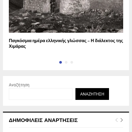
Παγκόσμια ημέρα ελληνικής γλώσσας – Η διάλεκτος της
Σ
Χιμάρας
η
Αναζήτηση
ΑΝΑΖΉΤΗΣΗ
ΔΗΜΟΦΙΛΕΊΣ ΑΝΑΡΤΉΣΕΙΣ