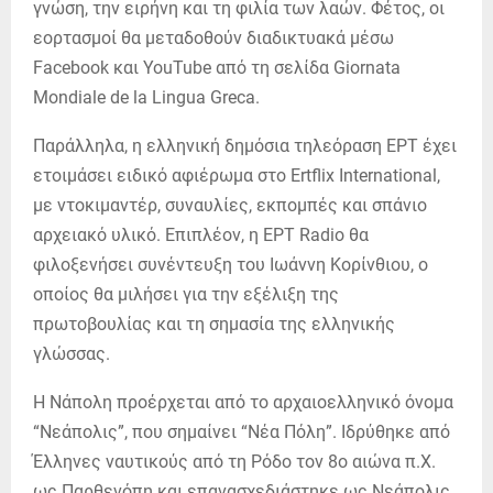
γνώση, την ειρήνη και τη φιλία των λαών. Φέτος, οι
εορτασμοί θα μεταδοθούν διαδικτυακά μέσω
Facebook και YouTube από τη σελίδα Giornata
Mondiale de la Lingua Greca.
Παράλληλα, η ελληνική δημόσια τηλεόραση ΕΡΤ έχει
ετοιμάσει ειδικό αφιέρωμα στο Ertflix International,
με ντοκιμαντέρ, συναυλίες, εκπομπές και σπάνιο
αρχειακό υλικό. Επιπλέον, η ΕΡΤ Radio θα
φιλοξενήσει συνέντευξη του Ιωάννη Κορίνθιου, ο
οποίος θα μιλήσει για την εξέλιξη της
πρωτοβουλίας και τη σημασία της ελληνικής
γλώσσας.
Η Νάπολη προέρχεται από το αρχαιοελληνικό όνομα
“Νεάπολις”, που σημαίνει “Νέα Πόλη”. Ιδρύθηκε από
Έλληνες ναυτικούς από τη Ρόδο τον 8ο αιώνα π.Χ.
ως Παρθενόπη και επανασχεδιάστηκε ως Νεάπολις