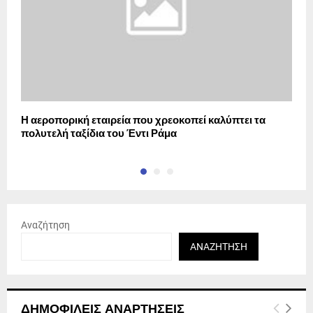
Η αεροπορική εταιρεία που χρεοκοπεί καλύπτει τα
«
πολυτελή ταξίδια του Έντι Ράμα
H
Αναζήτηση
ΑΝΑΖΉΤΗΣΗ
ΔΗΜΟΦΙΛΕΊΣ ΑΝΑΡΤΉΣΕΙΣ