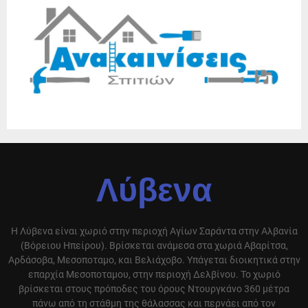
Λύβενα
Η Λύβενα είναι χωριό στην περιοχή Αγίων Σαράντα στην Αλβανία
(Βόρειου Ηπείρου). Βρίσκεται ανάμεσα στα χωριά Αβαρίτσα,
Αρδάσοβα, Μεσοποταμο, και Βελιάχοβο. Υπάγεται διοικητικά στην
επαρχία Μεσοποταμου, στην περιοχή Δελβίνου. Το χωριό
βρίσκεται στους πρόποδες του όρους Ντουργκάνο 360 μέτρα
πάνω από τη στάθμη της θάλασσας και περνάει από τον