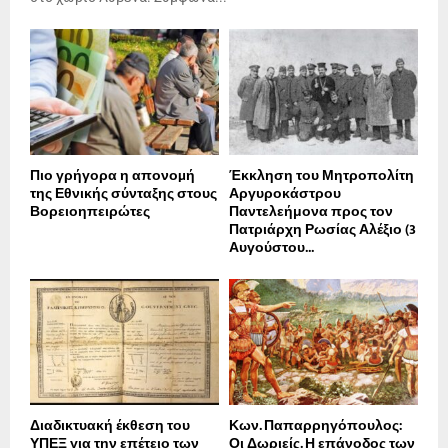
Πιο γρήγορα η απονοµή
Έκκληση του Μητροπολίτη
της Εθνικής σύνταξης στους
Αργυροκάστρου
Βορειοηπειρώτες
Παντελεήμονα προς τον
Πατριάρχη Ρωσίας Αλέξιο (3
Αυγούστου...
Διαδικτυακή έκθεση του
Κων. Παπαρρηγόπουλος:
ΥΠΕΞ για την επέτειο των
Οι Δωριείς. Η επάνοδος των