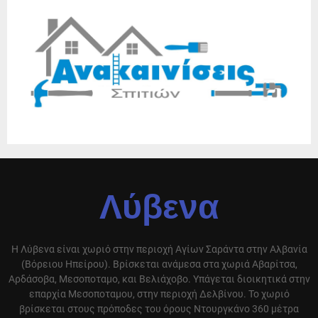
Λύβενα
Η Λύβενα είναι χωριό στην περιοχή Αγίων Σαράντα στην Αλβανία
(Βόρειου Ηπείρου). Βρίσκεται ανάμεσα στα χωριά Αβαρίτσα,
Αρδάσοβα, Μεσοποταμο, και Βελιάχοβο. Υπάγεται διοικητικά στην
επαρχία Μεσοποταμου, στην περιοχή Δελβίνου. Το χωριό
βρίσκεται στους πρόποδες του όρους Ντουργκάνο 360 μέτρα