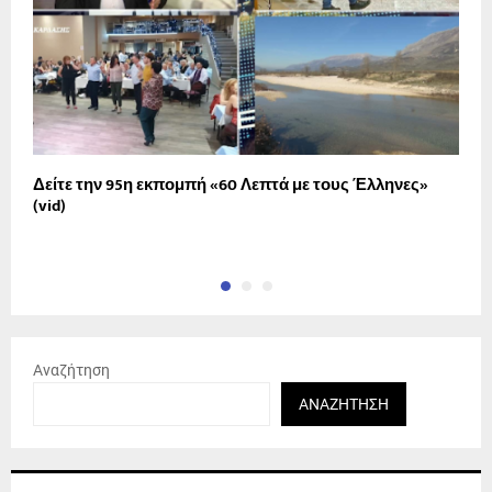
Δείτε την 95η εκπομπή «60 Λεπτά με τους Έλληνες»
Γ
(vid)
κ
σ
Αναζήτηση
ΑΝΑΖΉΤΗΣΗ