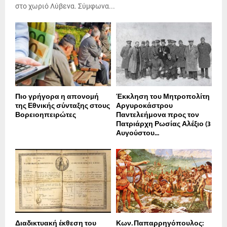
στο χωριό Λύβενα. Σύμφωνα...
Πιο γρήγορα η απονοµή
Έκκληση του Μητροπολίτη
της Εθνικής σύνταξης στους
Αργυροκάστρου
Βορειοηπειρώτες
Παντελεήμονα προς τον
Πατριάρχη Ρωσίας Αλέξιο (3
Αυγούστου...
Διαδικτυακή έκθεση του
Κων. Παπαρρηγόπουλος: