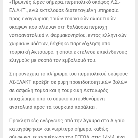
«Πρωινές ώρες σήμερα, περιπολικό σκάφος Λ.Σ.-
ΕΛ.ΑΚΤ., ενώ εκτελούσε διατεταγμένη υπηρεσία
προς αναγνώριση τριών τουρκικών αλιευτικών
σκαφών που αλίευαν στη θαλάσσια περιοχή
νοτιοανατολικά ν. Φαρμακονησίου, εντός ελληνικών
χωρικών υδάτων, δέχθηκε παρενόχληση από
τουρκική Ακταιωρό, η οποία εκτέλεσε επικίνδυνους
ελιγμούς με σκοπό τον εμβολισμό του.
Στη συνέχεια το πλήρωμα του περιπολικού σκάφους
ΛΣ-ΕΛΑΚΤ προέβη σε ρίψη προειδοποιητικών βολών
σε ασφαλή τομέα και η τουρκική Ακταιωρός
αποχώρησε από το σημείο κατευθυνόμενη
ανατολικά προς τα τουρκικά παράλια».
Προκλητικές ενέργειες από την Άγκυρα στο Αιγαίο
καταγράφηκαν και νωρίτερα σήμερα, καθώς
σύμφωνα με ενημέρωση του ΓΕΕΘΑ, στις 14:44, ένα