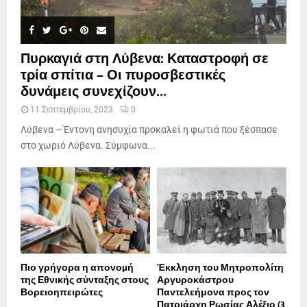
Πυρκαγιά στη Λύβενα: Καταστροφή σε
τρία σπίτια – Οι πυροσβεστικές
δυνάμεις συνεχίζουν...
11 Σεπτεμβρίου, 2023
0
Λύβενα – Έντονη ανησυχία προκαλεί η φωτιά που ξέσπασε
στο χωριό Λύβενα. Σύμφωνα...
Πιο γρήγορα η απονοµή
Έκκληση του Μητροπολίτη
της Εθνικής σύνταξης στους
Αργυροκάστρου
Βορειοηπειρώτες
Παντελεήμονα προς τον
Πατριάρχη Ρωσίας Αλέξιο (3