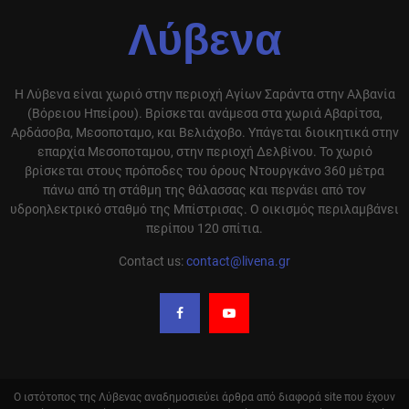
Λύβενα
Η Λύβενα είναι χωριό στην περιοχή Αγίων Σαράντα στην Αλβανία
(Βόρειου Ηπείρου). Βρίσκεται ανάμεσα στα χωριά Αβαρίτσα,
Αρδάσοβα, Μεσοποταμο, και Βελιάχοβο. Υπάγεται διοικητικά στην
επαρχία Μεσοποταμου, στην περιοχή Δελβίνου. Το χωριό
βρίσκεται στους πρόποδες του όρους Ντουργκάνο 360 μέτρα
πάνω από τη στάθμη της θάλασσας και περνάει από τον
υδροηλεκτρικό σταθμό της Μπίστρισας. Ο οικισμός περιλαμβάνει
περίπου 120 σπίτια.
Contact us:
contact@livena.gr
Ο ιστότοπος της Λύβενας αναδημοσιεύει άρθρα από διαφορά site που έχουν