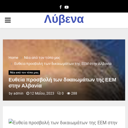
Facebook
Youtube
Λύβενα
PRIMARY
MENU
Home
Νέα από τον τόπο μας
Ευθεία προσβολή των δικαιωμάτων της ΕΕΜ στην Αλβανία
Νέα από τον τόπο μας
Ευθεία προσβολή των δικαιωμάτων της ΕΕΜ
στην Αλβανία
by
admin
12 Μαΐου, 2023
0
288