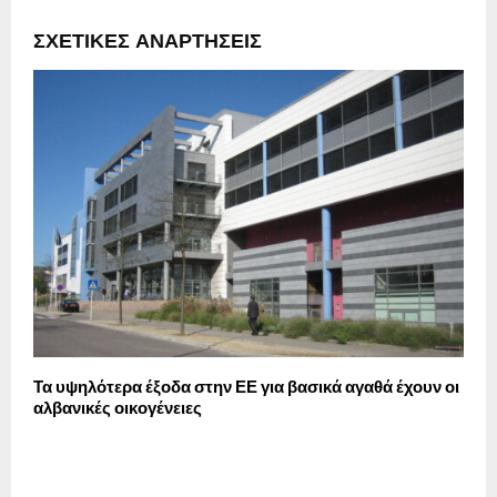
ΣΧΕΤΙΚΈΣ ΑΝΑΡΤΉΣΕΙΣ
Τα υψηλότερα έξοδα στην ΕΕ για βασικά αγαθά έχουν οι
Η
αλβανικές οικογένειες
α
π