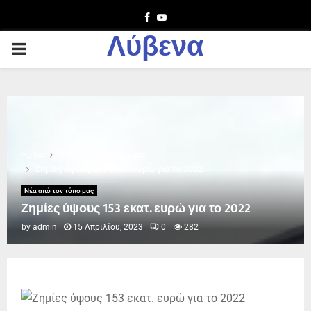
Facebook
Youtube
Λύβενα
PRIMARY
MENU
Home
Νέα από τον τόπο μας
Ζημίες ύψους 153 εκατ. ευρώ για το 2022
Νέα από τον τόπο μας
Ζημίες ύψους 153 εκατ. ευρώ για το 2022
by
admin
15 Απριλίου, 2023
0
282