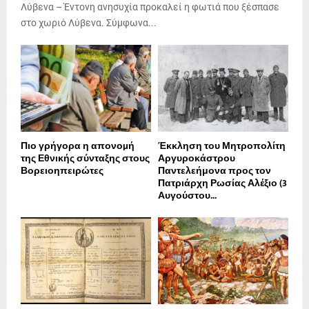
Λύβενα – Έντονη ανησυχία προκαλεί η φωτιά που ξέσπασε
στο χωριό Λύβενα. Σύμφωνα...
Πιο γρήγορα η απονοµή
Έκκληση του Μητροπολίτη
της Εθνικής σύνταξης στους
Αργυροκάστρου
Βορειοηπειρώτες
Παντελεήμονα προς τον
Πατριάρχη Ρωσίας Αλέξιο (3
Αυγούστου...