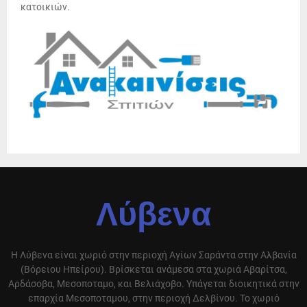
κατοικιών.
Λύβενα
Η Λύβενα είναι χωριό στην περιοχή Αγίων Σαράντα στην Αλβανία
(Βόρειου Ηπείρου). Βρίσκεται ανάμεσα στα χωριά Αβαρίτσα,
Αρδάσοβα, Μεσοποταμο, και Βελιάχοβο. Υπάγεται διοικητικά στην
επαρχία Μεσοποταμου, στην περιοχή Δελβίνου. Το χωριό