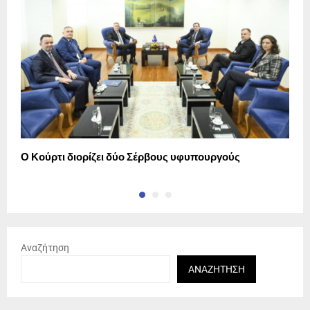
Ο Κούρτι διορίζει δύο Σέρβους υφυπουργούς
Α
Αναζήτηση
ΑΝΑΖΉΤΗΣΗ