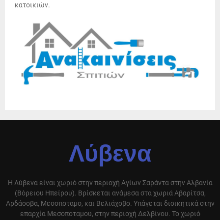
κατοικιών.
Λύβενα
Η Λύβενα είναι χωριό στην περιοχή Αγίων Σαράντα στην Αλβανία
(Βόρειου Ηπείρου). Βρίσκεται ανάμεσα στα χωριά Αβαρίτσα,
Αρδάσοβα, Μεσοποταμο, και Βελιάχοβο. Υπάγεται διοικητικά στην
επαρχία Μεσοποταμου, στην περιοχή Δελβίνου. Το χωριό