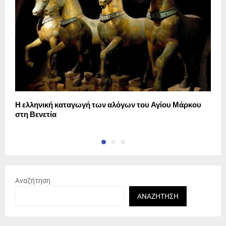
Η ελληνική καταγωγή των αλόγων του Αγίου Μάρκου
3
στη Βενετία
Ε
Αναζήτηση
ΑΝΑΖΉΤΗΣΗ