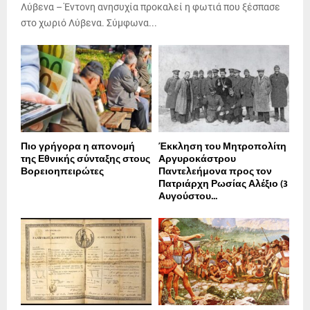
Λύβενα – Έντονη ανησυχία προκαλεί η φωτιά που ξέσπασε
στο χωριό Λύβενα. Σύμφωνα...
Πιο γρήγορα η απονοµή
Έκκληση του Μητροπολίτη
της Εθνικής σύνταξης στους
Αργυροκάστρου
Βορειοηπειρώτες
Παντελεήμονα προς τον
Πατριάρχη Ρωσίας Αλέξιο (3
Αυγούστου...