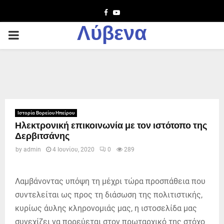
Facebook
Youtube
Λύβενα
PRIMARY
MENU
Ιστορία Βορείου Ηπείρου
Ηλεκτρονική επικοινωνία με τον ιστότοπο της
Δερβιτσάνης
by
admin
4 Ιουνίου, 2020
0
289
Λαμβάνοντας υπόψη τη μέχρι τώρα προσπάθεια που
συντελείται ως προς τη διάσωση της πολιτιστικής,
κυρίως άυλης κληρονομιάς μας, η ιστοσελίδα μας
συνεχίζει να πορεύεται στον πρωταρχικό της στόχο