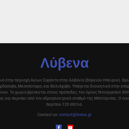
Λύβενα
ιό στην περιοχή Αγίων Σαράντα στην Αλβανία (Βόρειου Ηπείρου). Βρ
ρδάσοβα, Μεσοποταμο, και Βελιάχοβο. Υπάγεται διοικητικά στην επ
ίνου. Το χωριό βρίσκεται στους πρόποδες του όρους Ντουργκάνο 360
ς και περνάει από τον υδροηλεκτρικό σταθμό της Μπίστρισας. Ο οικ
περίπου 120 σπίτια.
Contact us:
contact@livena.gr