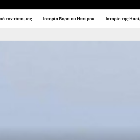
πό τον τόπο μας
Ιστορία Βορείου Ηπείρου
Ιστορία της Ηπε