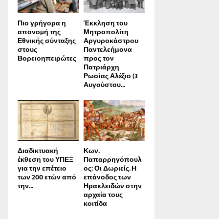
Πιο γρήγορα η
Έκκληση του
απονοµή της
Μητροπολίτη
Εθνικής σύνταξης
Αργυροκάστρου
στους
Παντελεήμονα
Βορειοηπειρώτες
προς τον
Πατριάρχη
Ρωσίας Αλέξιο (3
Αυγούστου...
Διαδικτυακή
Κων.
έκθεση του ΥΠΕΞ
Παπαρρηγόπουλ
για την επέτειο
ος: Οι Δωριείς. Η
των 200 ετών από
επάνοδος των
την...
Ηρακλειδών στην
αρχαία τους
κοιτίδα