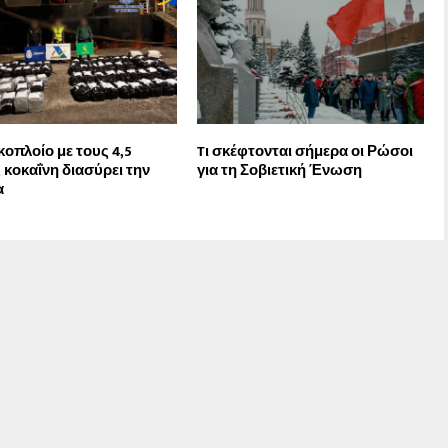
κοπλοίο με τους 4,5
Tι σκέφτονται σήμερα οι Ρώσοι
 κοκαΐνη διασύρει την
για τη Σοβιετική Ένωση
α