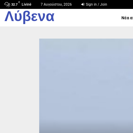
C
Livinë
7 Αυγούστου, 2026
Sign in / Join
32.7
Λύβενα
Νέα α