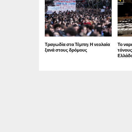
Τραγωδία στα Τέμπη: Η νεολαία
Το ναρ
ξανά στους δρόμους
τόνους
Ελλάδ