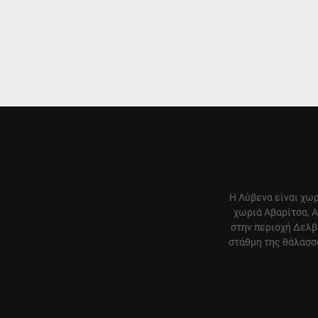
Η Λύβενα είναι χωρ
χωριά Αβαρίτσα, Α
στην περιοχή Δελβ
στάθμη της θάλασσα