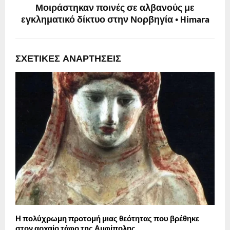
Μοιράστηκαν ποινές σε αλβανούς με
εγκληματικό δίκτυο στην Νορβηγία • Himara
ΣΧΕΤΙΚΈΣ ΑΝΑΡΤΉΣΕΙΣ
Η πολύχρωμη προτομή μιας θεότητας που βρέθηκε
G
στον αρχαίο τάφο της Αμφίπολης
κ