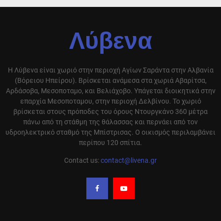
Λύβενα
Η Λύβενα είναι χωριό στην περιοχή Αγίων Σαράντα στην Αλβανία
(Βόρειου Ηπείρου). Βρίσκεται ανάμεσα στα χωριά Αβαρίτσα,
Αρδάσοβα, Μεσοποταμο, και Βελιάχοβο. Υπάγεται διοικητικά στην
επαρχία Μεσοποταμου, στην περιοχή Δελβίνου. Το χωριό
βρίσκεται στους πρόποδες του όρους Ντουργκάνο 360 μέτρα
πάνω από τη στάθμη της θάλασσας και περνάει από τον
υδροηλεκτρικό σταθμό της Μπίστρισας. Ο οικισμός περιλαμβάνει
περίπου 120 σπίτια.
Contact us:
contact@livena.gr