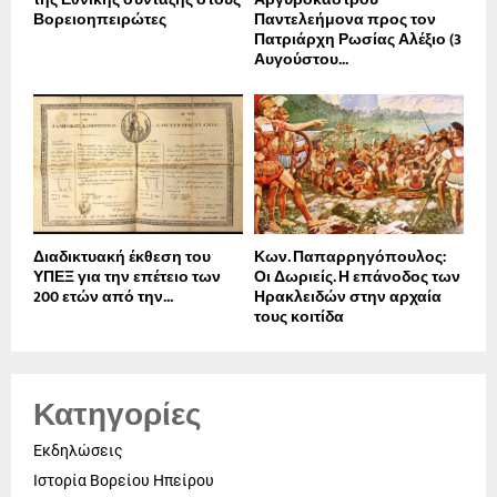
Βορειοηπειρώτες
Παντελεήμονα προς τον
Πατριάρχη Ρωσίας Αλέξιο (3
Αυγούστου...
Διαδικτυακή έκθεση του
Κων. Παπαρρηγόπουλος:
ΥΠΕΞ για την επέτειο των
Οι Δωριείς. Η επάνοδος των
200 ετών από την...
Ηρακλειδών στην αρχαία
τους κοιτίδα
Κατηγορίες
Εκδηλώσεις
Ιστορία Βορείου Ηπείρου