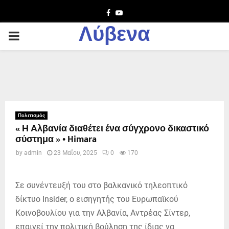
Facebook
Youtube
Λύβενα
PRIMARY
MENU
Πολιτισμός
« Η Αλβανία διαθέτει ένα σύγχρονο δικαστικό
σύστημα » • Himara
by
admin
23 Μαΐου, 2025
0
170
Σε συνέντευξή του στο βαλκανικό τηλεοπτικό
δίκτυο Insider, ο εισηγητής του Ευρωπαϊκού
Κοινοβουλίου για την Αλβανία, Αντρέας Σίντερ,
επαινεί την πολιτική βούληση της ίδιας να