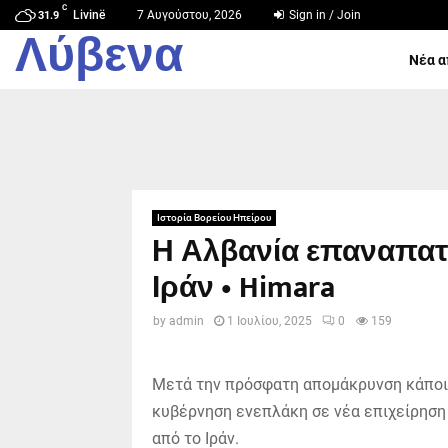
C
Livinë
7 Αυγούστου, 2026
Sign in / Join
31.9
Λύβενα
Νέα α
Ιστορία Βορείου Ηπείρου
Η Αλβανία επαναπατρ
Ιράν • Himara
by
admin
1 Ιουλίου, 2025
0
159
Μετά την πρόσφατη απομάκρυνση κάποιω
κυβέρνηση ενεπλάκη σε νέα επιχείρηση
από το Ιράν.