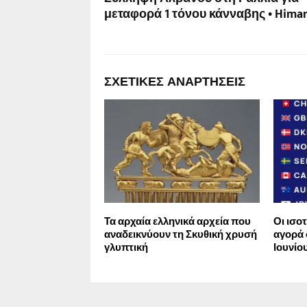
μεταφορά 1 τόνου κάνναβης • Hima
ΣΧΕΤΙΚΈΣ ΑΝΑΡΤΉΣΕΙΣ
Τα αρχαία ελληνικά αρχεία που
Οι ισο
αναδεικνύουν τη Σκυθική χρυσή
αγορά 
γλυπτική
Ιουνίου