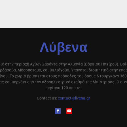
Λύβενα
ιό στην περιοχή Αγίων Σαράντα στην Αλβανία (Βόρειου Ηπείρου). Βρ
ρδάσοβα, Μεσοποταμο, και Βελιάχοβο. Υπάγεται διοικητικά στην επ
ίνου. Το χωριό βρίσκεται στους πρόποδες του όρους Ντουργκάνο 360
ς και περνάει από τον υδροηλεκτρικό σταθμό της Μπίστρισας. Ο οικ
περίπου 120 σπίτια.
Contact us:
contact@livena.gr