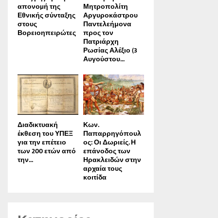
απονοµή της
Μητροπολίτη
Εθνικής σύνταξης
Αργυροκάστρου
στους
Παντελεήμονα
Βορειοηπειρώτες
προς τον
Πατριάρχη
Ρωσίας Αλέξιο (3
Αυγούστου...
Διαδικτυακή
Κων.
έκθεση του ΥΠΕΞ
Παπαρρηγόπουλ
για την επέτειο
ος: Οι Δωριείς. Η
των 200 ετών από
επάνοδος των
την...
Ηρακλειδών στην
αρχαία τους
κοιτίδα