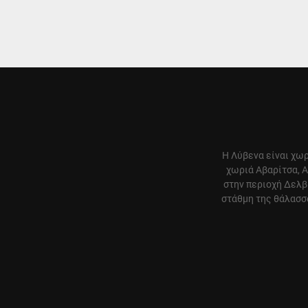
Η Λύβενα είναι χωρ
χωριά Αβαρίτσα, Α
στην περιοχή Δελβ
στάθμη της θάλασσα