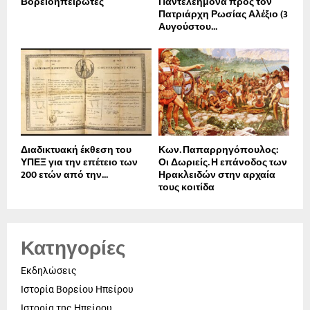
Βορειοηπειρώτες
Παντελεήμονα προς τον
Πατριάρχη Ρωσίας Αλέξιο (3
Αυγούστου...
Διαδικτυακή έκθεση του
Κων. Παπαρρηγόπουλος:
ΥΠΕΞ για την επέτειο των
Οι Δωριείς. Η επάνοδος των
200 ετών από την...
Ηρακλειδών στην αρχαία
τους κοιτίδα
Κατηγορίες
Εκδηλώσεις
Ιστορία Βορείου Ηπείρου
Ιστορία της Ηπείρου