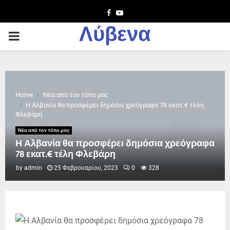
Facebook
Youtube
Λύβενα
PRIMARY
MENU
Home
Νέα από τον τόπο μας
Η Αλβανία θα προσφέρει δημόσια χρεόγραφα 78 εκατ.€ τέλη
Φλεβάρη
Νέα από τον τόπο μας
Η Αλβανία θα προσφέρει δημόσια χρεόγραφα
78 εκατ.€ τέλη Φλεβάρη
by
admin
25 Φεβρουαρίου, 2023
0
328