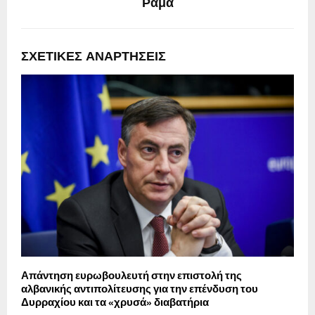
Ράμα
ΣΧΕΤΙΚΈΣ ΑΝΑΡΤΉΣΕΙΣ
Απάντηση ευρωβουλευτή στην επιστολή της
Π
αλβανικής αντιπολίτευσης για την επένδυση του
σ
Δυρραχίου και τα «χρυσά» διαβατήρια