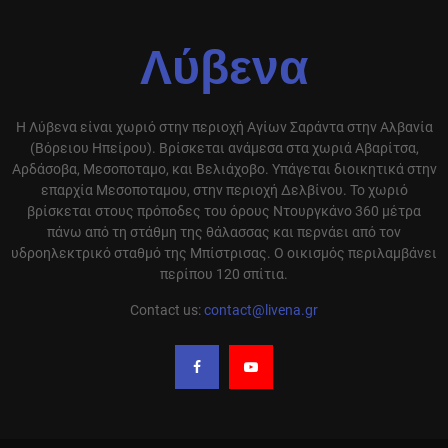
Λύβενα
Η Λύβενα είναι χωριό στην περιοχή Αγίων Σαράντα στην Αλβανία
(Βόρειου Ηπείρου). Βρίσκεται ανάμεσα στα χωριά Αβαρίτσα,
Αρδάσοβα, Μεσοποταμο, και Βελιάχοβο. Υπάγεται διοικητικά στην
επαρχία Μεσοποταμου, στην περιοχή Δελβίνου. Το χωριό
βρίσκεται στους πρόποδες του όρους Ντουργκάνο 360 μέτρα
πάνω από τη στάθμη της θάλασσας και περνάει από τον
υδροηλεκτρικό σταθμό της Μπίστρισας. Ο οικισμός περιλαμβάνει
περίπου 120 σπίτια.
Contact us:
contact@livena.gr