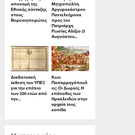
απονοµή της
Μητροπολίτη
Εθνικής σύνταξης
Αργυροκάστρου
στους
Παντελεήμονα
Βορειοηπειρώτες
προς τον
Πατριάρχη
Ρωσίας Αλέξιο (3
Αυγούστου...
Διαδικτυακή
Κων.
έκθεση του ΥΠΕΞ
Παπαρρηγόπουλ
για την επέτειο
ος: Οι Δωριείς. Η
των 200 ετών από
επάνοδος των
την...
Ηρακλειδών στην
αρχαία τους
κοιτίδα