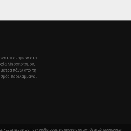
ίσκεται ανάμεσα στα
αρχία Μεσοποταμου,
 μέτρα πάνω από τη
ισμός περιλαμβάνει
 Σε καμία περίπτωση δεν υιοθετούμε τις απόψεις αυτόν. Οι αναδημοσιεύσεις