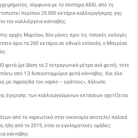
εγχειρήματος, σύμφωνα με το σύστημα ASIG, από τη
τοπιστεί περίπου 29.000 εκτάρια καλλιεργήσιμης γης
ια την καλλιέργεια κάνναβης.
ις αρχές Μαρτίου, δύο μήνες πριν τις τοπικές εκλογές
ώτατο όριο τα 200 εκτάρια σε εθνικό επίπεδο, ο Μπερίσα
ύς:
0 φυτά (με βάση τα 2 τετραγωνικά μέτρα ανά φυτό), τότε
 πάνω από 1,3 δισεκατομμύρια φυτά κάνναβης. Και όλα
ια, με σφραγίδα του ναρκο – κράτους», δήλωσε.
της έγκρισης των καλλιεργούμενων εκτάσεων σχετίζεται
μάτων από τα ναρκωτικά στην οικονομία αποτελεί παλαιά
, ήδη από το 2015, όταν οι εγκληματικές ομάδες
ια κάνναβης.