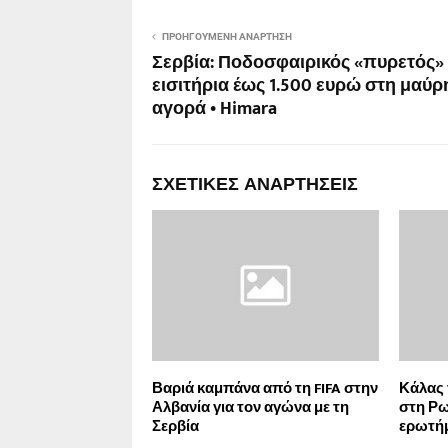
ΠΡΟΗΓΟΎΜΕΝΗ ΑΝΆΡΤΗΣΗ
Σερβία: Ποδοσφαιρικός «πυρετός» 
εισιτήρια έως 1.500 ευρώ στη μαύρ
αγορά • Himara
ΣΧΕΤΙΚΈΣ ΑΝΑΡΤΉΣΕΙΣ
Βαριά καμπάνα από τη FIFA στην
Κάλας 
Αλβανία για τον αγώνα με τη
στη Ρω
Σερβία
ερωτήμ