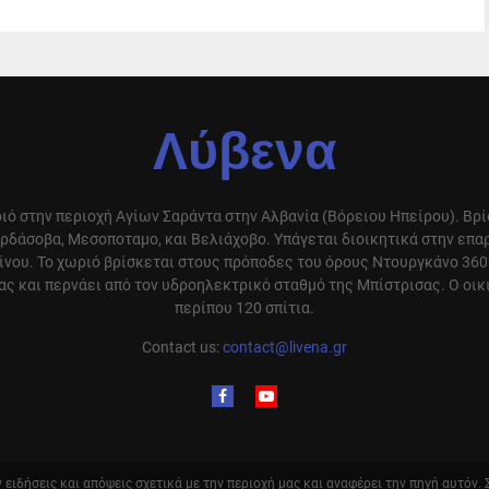
Λύβενα
ιό στην περιοχή Αγίων Σαράντα στην Αλβανία (Βόρειου Ηπείρου). Βρ
ρδάσοβα, Μεσοποταμο, και Βελιάχοβο. Υπάγεται διοικητικά στην επ
ίνου. Το χωριό βρίσκεται στους πρόποδες του όρους Ντουργκάνο 360
ς και περνάει από τον υδροηλεκτρικό σταθμό της Μπίστρισας. Ο οικ
περίπου 120 σπίτια.
Contact us:
contact@livena.gr
ειδήσεις και απόψεις σχετικά με την περιοχή μας και αναφέρει την πηγή αυτόν.