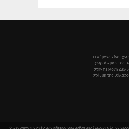
Η Λύβενα είναι χωρ
χωριά Αβαρίτσα, Α
στην περιοχή Δελβ
στάθμη της θάλασσα
Ο ιστότοπος της Λύβενας αναδημοσιεύει άρθρα από διαφορά site που έχουν 