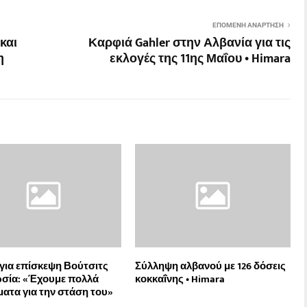
ΕΠΌΜΕΝΗ ΑΝΆΡΤΗΣΗ
και
Καρφιά Gahler στην Αλβανία για τις
η
εκλογές της 11ης Μαΐου • Himara
για επίσκεψη Βούτσιτς
Σύλληψη αλβανού με 126 δόσεις
σία: «Έχουμε πολλά
κοκκαΐνης • Himara
ατα για την στάση του»