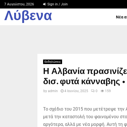
7 Αυγούστου, 2026
Sign in / Join
Λύβενα
Νέα α
Εκδηλώσεις
Η Αλβανία πρασινίζει
δισ. φυτά κάνναβης •
by
admin
4 Ιουνίου, 2025
0
159
Το σχέδιο του 2015 που μετέτρεψε την 
μετά την καταστολή του φαινομένου στο
αργότερα, αλλά με νέα μορφή. Αυτή τη 