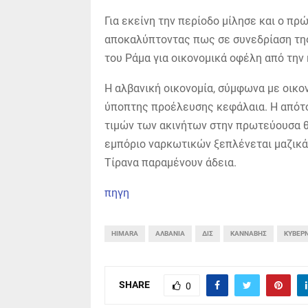
Για εκείνη την περίοδο μίλησε και ο 
αποκαλύπτοντας πως σε συνεδρίαση της
του Ράμα για οικονομικά οφέλη από την
Η αλβανική οικονομία, σύμφωνα με οικο
ύποπτης προέλευσης κεφάλαια. Η απότο
τιμών των ακινήτων στην πρωτεύουσα θ
εμπόριο ναρκωτικών ξεπλένεται μαζικά 
Τίρανα παραμένουν άδεια.
πηγη
HIMARA
ΑΛΒΑΝΊΑ
ΔΙΣ
ΚΆΝΝΑΒΗΣ
ΚΥΒΈΡ
SHARE
0