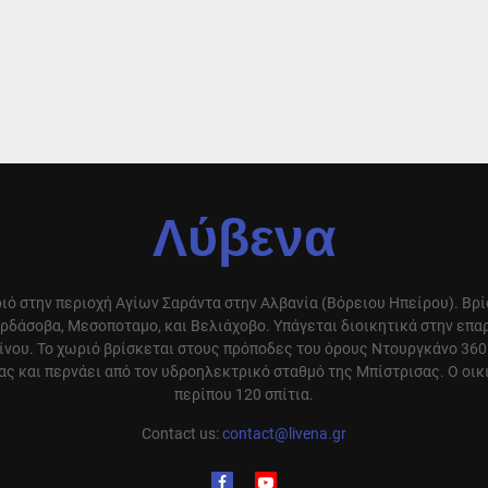
Λύβενα
ιό στην περιοχή Αγίων Σαράντα στην Αλβανία (Βόρειου Ηπείρου). Βρ
ρδάσοβα, Μεσοποταμο, και Βελιάχοβο. Υπάγεται διοικητικά στην επ
ίνου. Το χωριό βρίσκεται στους πρόποδες του όρους Ντουργκάνο 360
ς και περνάει από τον υδροηλεκτρικό σταθμό της Μπίστρισας. Ο οικ
περίπου 120 σπίτια.
Contact us:
contact@livena.gr