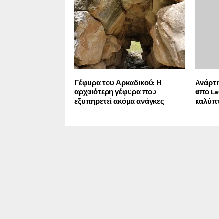
Γέφυρα του Αρκαδικού: Η
Ανάρτ
αρχαιότερη γέφυρα που
απο La
εξυπηρετεί ακόμα ανάγκες
καλύπτ