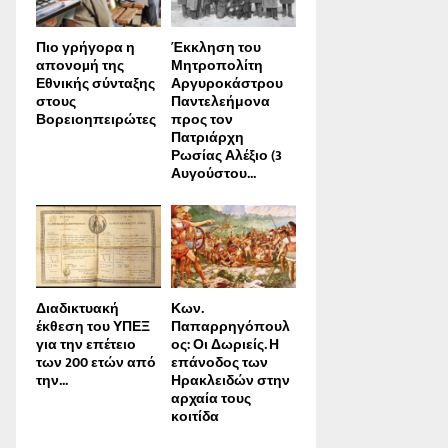
Πιο γρήγορα η
Έκκληση του
απονοµή της
Μητροπολίτη
Εθνικής σύνταξης
Αργυροκάστρου
στους
Παντελεήμονα
Βορειοηπειρώτες
προς τον
Πατριάρχη
Ρωσίας Αλέξιο (3
Αυγούστου...
Διαδικτυακή
Κων.
έκθεση του ΥΠΕΞ
Παπαρρηγόπουλ
για την επέτειο
ος: Οι Δωριείς. Η
των 200 ετών από
επάνοδος των
την...
Ηρακλειδών στην
αρχαία τους
κοιτίδα