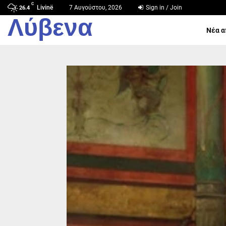
C
Livinë
7 Αυγούστου, 2026
Sign in / Join
26.4
Λύβενα
Νέα α