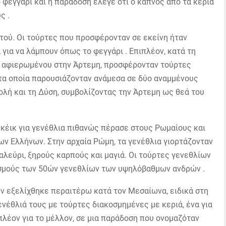
 φεγγάρι και η παράδοση έλεγε ότι ο καπνός από τα κεριά
ς .
τού. Οι τούρτες που προσφέρονταν σε εκείνη ήταν
για να λάμπουν όπως το φεγγάρι . Επιπλέον, κατά τη
λ αφιερωμένου στην Άρτεμη, προσφέρονταν τούρτες
, τα οποία παρουσιάζονταν ανάμεσα σε δύο αναμμένους
λή και τη Δύση, συμβολίζοντας την Άρτεμη ως θεά του
κέικ για γενέθλια πιθανώς πέρασε στους Ρωμαίους και
ων Ελλήνων. Στην αρχαία Ρώμη, τα γενέθλια γιορτάζονταν
 αλεύρι, ξηρούς καρπούς και μαγιά. Οι τούρτες γενεθλίων
ασμούς των 50ών γενεθλίων των υψηλόβαθμων ανδρών .
ν εξελίχθηκε περαιτέρω κατά τον Μεσαίωνα, ειδικά στη
γενέθλιά τους με τούρτες διακοσμημένες με κεριά, ένα για
πλέον για το μέλλον, σε μια παράδοση που ονομαζόταν