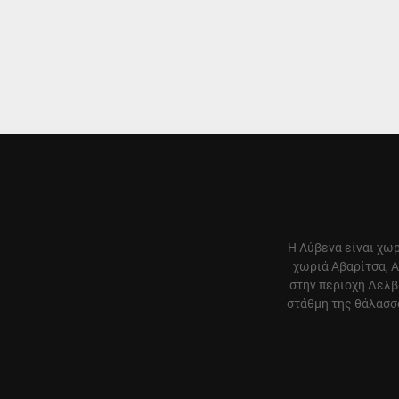
Η Λύβενα είναι χωρ
χωριά Αβαρίτσα, Α
στην περιοχή Δελβ
στάθμη της θάλασσα