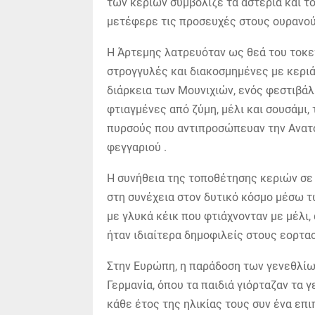
των κεριών συμβόλιζε τα αστέρια και το
μετέφερε τις προσευχές στους ουρανού
Η Άρτεμης λατρευόταν ως θεά του τοκε
στρογγυλές και διακοσμημένες με κεριά 
διάρκεια των Μουνιχιών, ενός φεστιβά
φτιαγμένες από ζύμη, μέλι και σουσάμι
πυρσούς που αντιπροσώπευαν την Ανατο
φεγγαριού .
Η συνήθεια της τοποθέτησης κεριών σε 
στη συνέχεια στον δυτικό κόσμο μέσω τ
με γλυκά κέικ που φτιάχνονταν με μέλι,
ήταν ιδιαίτερα δημοφιλείς στους εορτ
Στην Ευρώπη, η παράδοση των γενεθλίω
Γερμανία, όπου τα παιδιά γιόρταζαν τα 
κάθε έτος της ηλικίας τους συν ένα επι