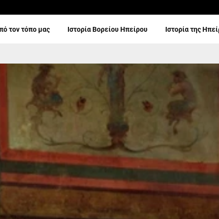
πό τον τόπο μας
Ιστορία Βορείου Ηπείρου
Ιστορία της Ηπε