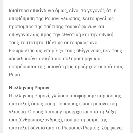
Ιδιαίτερα επικίνδυνο όμως, είναι το γεγονός ότι η
υποβάθμιση της Ρομανί γλώσσας, λειτουργεί ως
προπομπός της ταύτισης τουρκόφωνων και
αθίγγανων ως προς την εθνοτική και την εθνική
τους ταυτότητα. Πάντως οι τουρκόφωνοι
θεωρώντας ως «παρίες» τους αθίγγανους, δεν τους
«διεκδικούν» αν κάποιοι σκληροπυρηνικοί
εκπρόσωποι της μειονότητας προέρχονται από τους
Ρομά.
Η ελληνική Ρομανί
Η ελληνική Ρομανί, γλώσσα προφορικής παράδοσης,
αποτελεί, όπως και η Πομακική, φύσει μειονοτική
γλώσσα. Ο όρος Romany προέρχεται από τη λέξη
rom (άνθρωπος/άνδρας), που με τη σειρά της
αποτελεί δάνειο από το Ρωμαίος/Ρωμιός. Σύμφωνα