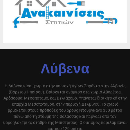
Λύβενα
Η Λύβενα είναι χωριό στην περιοχή Αγίων Σαράντα στην Αλβανία
(Βόρειου Ηπείρου). Βρίσκεται ανάμεσα στα χωριά Αβαρίτσα,
Αρδάσοβα, Μεσοποταμο, και Βελιάχοβο. Υπάγεται διοικητικά στην
επαρχία Μεσοποταμου, στην περιοχή Δελβίνου. Το χωριό
βρίσκεται στους πρόποδες του όρους Ντουργκάνο 360 μέτρα
πάνω από τη στάθμη της θάλασσας και περνάει από τον
υδροηλεκτρικό σταθμό της Μπίστρισας. Ο οικισμός περιλαμβάνει
περίπου 120 σπίτια.