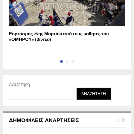
Εορτασμός 25ης Μαρτίου από τους μαθητές του
Η
«ΟΜΗΡΟΥ» (βίντεο)
μ
Αναζήτηση
ΑΝΑΖΉΤΗΣΗ
ΔΗΜΟΦΙΛΕΊΣ ΑΝΑΡΤΉΣΕΙΣ