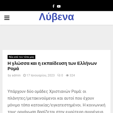
Facebook
Youtube
Λύβενα
PRIMARY
MENU
Νέα από τον τόπο μας
Η γλώσσα και η εκπαίδευση των Ελλήνων
Ρομά
by
admin
17 Ιανουαρίου, 2023
0
324
Υπάρχουν δύο ομάδες Χριστιανών Ρομά: οι
πλάνητες/μετακινούμενοι και αυτοί που έχουν
μόνιμο τόπο κατοικίας/εγκατεστημένοι. Η κοινωνική
τους οργάνωση βασίζεται στην ευρύτερη συγγένεια,