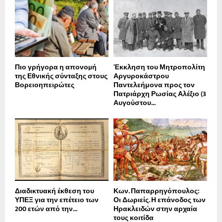
Πιο γρήγορα η απονοµή
Έκκληση του Μητροπολίτη
της Εθνικής σύνταξης στους
Αργυροκάστρου
Βορειοηπειρώτες
Παντελεήμονα προς τον
Πατριάρχη Ρωσίας Αλέξιο (3
Αυγούστου...
Διαδικτυακή έκθεση του
Κων. Παπαρρηγόπουλος:
ΥΠΕΞ για την επέτειο των
Οι Δωριείς. Η επάνοδος των
200 ετών από την...
Ηρακλειδών στην αρχαία
τους κοιτίδα