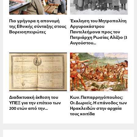
Πιο γρήγορα η απονοµή
Έκκληση του Μητροπολίτη
της Εθνικής σύνταξης στους
Αργυροκάστρου
Βορειοηπειρώτες
Παντελεήμονα προς τον
Πατριάρχη Ρωσίας Αλέξιο (3
Αυγούστου...
Διαδικτυακή έκθεση του
Κων. Παπαρρηγόπουλος:
ΥΠΕΞ για την επέτειο των
Οι Δωριείς. Η επάνοδος των
200 ετών από την...
Ηρακλειδών στην αρχαία
τους κοιτίδα