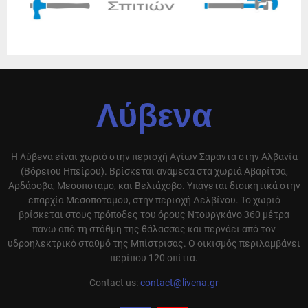
Λύβενα
Η Λύβενα είναι χωριό στην περιοχή Αγίων Σαράντα στην Αλβανία
(Βόρειου Ηπείρου). Βρίσκεται ανάμεσα στα χωριά Αβαρίτσα,
Αρδάσοβα, Μεσοποταμο, και Βελιάχοβο. Υπάγεται διοικητικά στην
επαρχία Μεσοποταμου, στην περιοχή Δελβίνου. Το χωριό
βρίσκεται στους πρόποδες του όρους Ντουργκάνο 360 μέτρα
πάνω από τη στάθμη της θάλασσας και περνάει από τον
υδροηλεκτρικό σταθμό της Μπίστρισας. Ο οικισμός περιλαμβάνει
περίπου 120 σπίτια.
Contact us:
contact@livena.gr