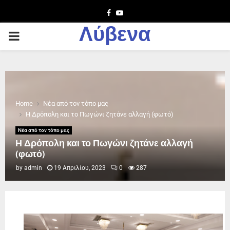
Facebook
Youtube
Λύβενα
PRIMARY
MENU
Home
Νέα από τον τόπο μας
Η Δρόπολη και το Πωγώνι ζητάνε αλλαγή (φωτό)
Νέα από τον τόπο μας
Η Δρόπολη και το Πωγώνι ζητάνε αλλαγή
(φωτό)
by
admin
19 Απριλίου, 2023
0
287