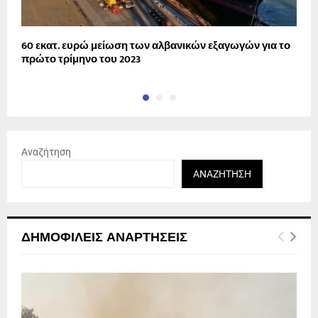
60 εκατ. ευρώ μείωση των αλβανικών εξαγωγών για το
Δ
πρώτο τρίμηνο του 2023
Δ
Αναζήτηση
ΑΝΑΖΉΤΗΣΗ
ΔΗΜΟΦΙΛΕΊΣ ΑΝΑΡΤΉΣΕΙΣ