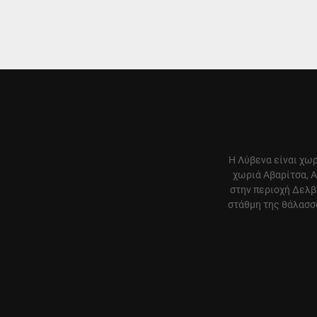
Η Λύβενα είναι χωρ
χωριά Αβαρίτσα, Α
στην περιοχή Δελβ
στάθμη της θάλασσα