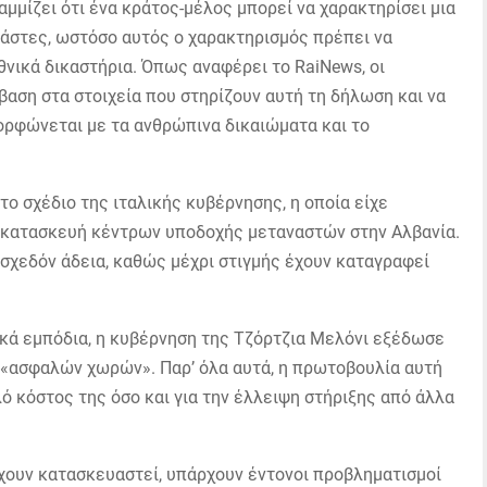
μμίζει ότι ένα κράτος-μέλος μπορεί να χαρακτηρίσει μια
νάστες, ωστόσο αυτός ο χαρακτηρισμός πρέπει να
θνικά δικαστήρια. Όπως αναφέρει το RaiNews, οι
βαση στα στοιχεία που στηρίζουν αυτή τη δήλωση και να
ορφώνεται με τα ανθρώπινα δικαιώματα και το
ο σχέδιο της ιταλικής κυβέρνησης, η οποία είχε
ν κατασκευή κέντρων υποδοχής μεταναστών στην Αλβανία.
σχεδόν άδεια, καθώς μέχρι στιγμής έχουν καταγραφεί
ικά εμπόδια, η κυβέρνηση της Τζόρτζια Μελόνι εξέδωσε
α «ασφαλών χωρών». Παρ’ όλα αυτά, η πρωτοβουλία αυτή
ηλό κόστος της όσο και για την έλλειψη στήριξης από άλλα
 έχουν κατασκευαστεί, υπάρχουν έντονοι προβληματισμοί