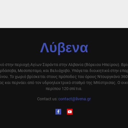
Λύβενα
ιό στην περιοχή Αγίων Σαράντα στην Αλβανία (Βόρειου Ηπείρου). Βρ
ρδάσοβα, Μεσοποταμο, και Βελιάχοβο. Υπάγεται διοικητικά στην επ
ίνου. Το χωριό βρίσκεται στους πρόποδες του όρους Ντουργκάνο 360
ς και περνάει από τον υδροηλεκτρικό σταθμό της Μπίστρισας. Ο οικ
περίπου 120 σπίτια.
Contact us:
contact@livena.gr