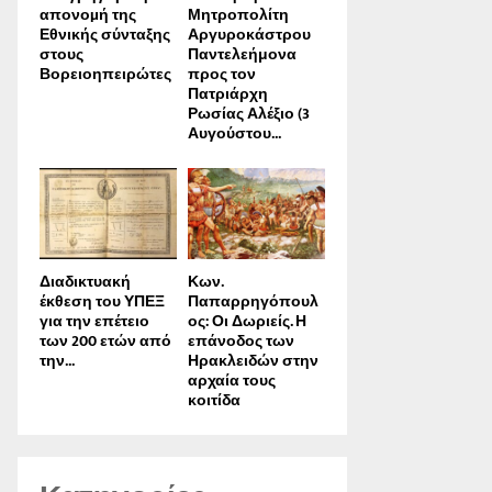
απονοµή της
Μητροπολίτη
Εθνικής σύνταξης
Αργυροκάστρου
στους
Παντελεήμονα
Βορειοηπειρώτες
προς τον
Πατριάρχη
Ρωσίας Αλέξιο (3
Αυγούστου...
Διαδικτυακή
Κων.
έκθεση του ΥΠΕΞ
Παπαρρηγόπουλ
για την επέτειο
ος: Οι Δωριείς. Η
των 200 ετών από
επάνοδος των
την...
Ηρακλειδών στην
αρχαία τους
κοιτίδα