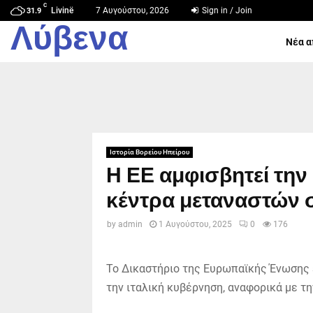
C
Livinë
7 Αυγούστου, 2026
Sign in / Join
31.9
Λύβενα
Νέα α
Ιστορία Βορείου Ηπείρου
Η ΕΕ αμφισβητεί την 
κέντρα μεταναστών 
by
admin
1 Αυγούστου, 2025
0
176
Το Δικαστήριο της Ευρωπαϊκής Ένωσης
την ιταλική κυβέρνηση, αναφορικά με 