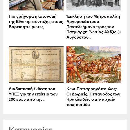
Πιο γρήγορα η απονοµή
Έκκληση του Μητροπολίτη
της Εθνικής σύνταξης στους
Αργυροκάστρου
Βορειοηπειρώτες
Παντελεήμονα προς τον
Πατριάρχη Ρωσίας Αλέξιο (3
Αυγούστου...
Διαδικτυακή έκθεση του
Κων. Παπαρρηγόπουλος:
ΥΠΕΞ για την επέτειο των
Οι Δωριείς. Η επάνοδος των
200 ετών από την...
Ηρακλειδών στην αρχαία
τους κοιτίδα