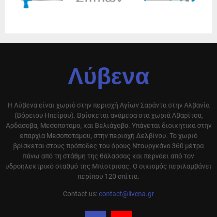
Λύβενα
Η Λύβενα είναι χωριό στην περιοχή Αγίων Σαράντα στην Αλβανία
(Βόρειου Ηπείρου). Βρίσκεται ανάμεσα στα χωριά Αβαρίτσα,
Αρδάσοβα, Μεσοποταμο, και Βελιάχοβο. Υπάγεται διοικητικά στην
επαρχία Μεσοποταμου, στην περιοχή Δελβίνου. Το χωριό
βρίσκεται στους πρόποδες του όρους Ντουργκάνο 360 μέτρα
πάνω από τη στάθμη της θάλασσας και περνάει από τον
υδροηλεκτρικό σταθμό της Μπίστρισας. Ο οικισμός περιλαμβάνει
περίπου 120 σπίτια.
Contact us:
contact@livena.gr