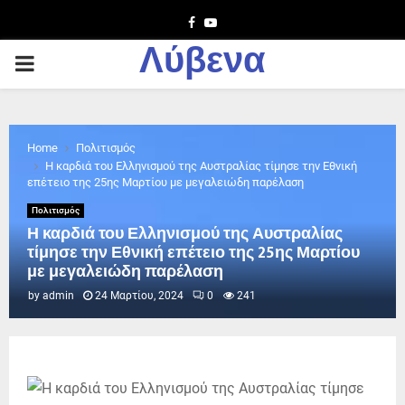
Facebook
Youtube
Λύβενα
PRIMARY
MENU
Home
Πολιτισμός
Η καρδιά του Ελληνισμού της Αυστραλίας τίμησε την Εθνική
επέτειο της 25ης Μαρτίου με μεγαλειώδη παρέλαση
Πολιτισμός
Η καρδιά του Ελληνισμού της Αυστραλίας
τίμησε την Εθνική επέτειο της 25ης Μαρτίου
με μεγαλειώδη παρέλαση
by
admin
24 Μαρτίου, 2024
0
241