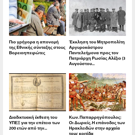
Πιο γρήγορα η απονοµή
Έκκληση του Μητροπολίτη
της Εθνικής σύνταξης στους
Αργυροκάστρου
Βορειοηπειρώτες
Παντελεήμονα προς τον
Πατριάρχη Ρωσίας Αλέξιο (3
Αυγούστου...
Διαδικτυακή έκθεση του
Κων. Παπαρρηγόπουλος:
ΥΠΕΞ για την επέτειο των
Οι Δωριείς. Η επάνοδος των
200 ετών από την...
Ηρακλειδών στην αρχαία
τους κοιτίδα