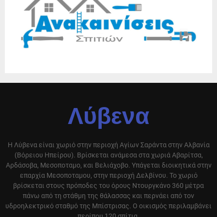
Λύβενα
Η Λύβενα είναι χωριό στην περιοχή Αγίων Σαράντα στην Αλβανία
(Βόρειου Ηπείρου). Βρίσκεται ανάμεσα στα χωριά Αβαρίτσα,
Αρδάσοβα, Μεσοποταμο, και Βελιάχοβο. Υπάγεται διοικητικά στην
επαρχία Μεσοποταμου, στην περιοχή Δελβίνου. Το χωριό
βρίσκεται στους πρόποδες του όρους Ντουργκάνο 360 μέτρα
πάνω από τη στάθμη της θάλασσας και περνάει από τον
υδροηλεκτρικό σταθμό της Μπίστρισας. Ο οικισμός περιλαμβάνει
περίπου 120 σπίτια.