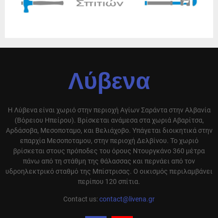
Λύβενα
Η Λύβενα είναι χωριό στην περιοχή Αγίων Σαράντα στην Αλβανία
(Βόρειου Ηπείρου). Βρίσκεται ανάμεσα στα χωριά Αβαρίτσα,
Αρδάσοβα, Μεσοποταμο, και Βελιάχοβο. Υπάγεται διοικητικά στην
επαρχία Μεσοποταμου, στην περιοχή Δελβίνου. Το χωριό
βρίσκεται στους πρόποδες του όρους Ντουργκάνο 360 μέτρα
πάνω από τη στάθμη της θάλασσας και περνάει από τον
υδροηλεκτρικό σταθμό της Μπίστρισας. Ο οικισμός περιλαμβάνει
περίπου 120 σπίτια.
Contact us:
contact@livena.gr