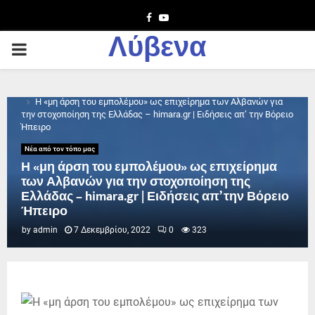
Facebook
Youtube
Λύβενα
PRIMARY
MENU
Home
Νέα από τον τόπο μας
Η «μη άρση του εμπολέμου» ως επιχείρημα των Αλβανών για
την στοχοποίηση της Ελλάδας – himara.gr | Ειδήσεις απ’ την Βόρειο
Ήπειρο
Νέα από τον τόπο μας
Η «μη άρση του εμπολέμου» ως επιχείρημα
των Αλβανών για την στοχοποίηση της
Ελλάδας – himara.gr | Ειδήσεις απ’ την Βόρειο
Ήπειρο
by
admin
7 Δεκεμβρίου, 2022
0
323