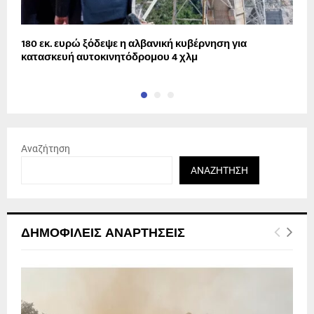
180 εκ. ευρώ ξόδεψε η αλβανική κυβέρνηση για
Σ
κατασκευή αυτοκινητόδρομου 4 χλμ
Αναζήτηση
ΑΝΑΖΉΤΗΣΗ
ΔΗΜΟΦΙΛΕΊΣ ΑΝΑΡΤΉΣΕΙΣ