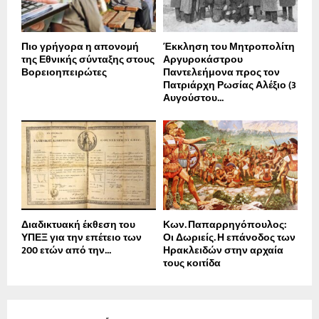
Πιο γρήγορα η απονοµή
Έκκληση του Μητροπολίτη
της Εθνικής σύνταξης στους
Αργυροκάστρου
Βορειοηπειρώτες
Παντελεήμονα προς τον
Πατριάρχη Ρωσίας Αλέξιο (3
Αυγούστου...
Διαδικτυακή έκθεση του
Κων. Παπαρρηγόπουλος:
ΥΠΕΞ για την επέτειο των
Οι Δωριείς. Η επάνοδος των
200 ετών από την...
Ηρακλειδών στην αρχαία
τους κοιτίδα